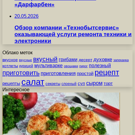
«Дарфарбен»
20.05.2026
Обзор компании «Технобытсервис»
оказывающей услуги ремонта техники и
электроники
Облако меток
вкусный
грибами
духовке
вкусное
десерт
вкусные
запеканка
мультиварке
полезный
котлеты
курицей
овощами
пирог
рецепт
приготовить
приготовления
простой
салат
сыром
рецепты
суп
торт
секреты
слоеный
Интересное