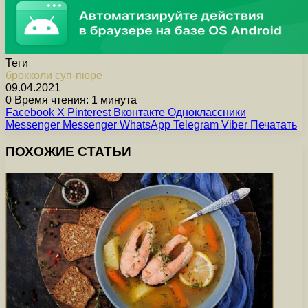
Теги
брокколи
суп-пюре
09.04.2021
0
Время чтения: 1 минута
Facebook
X
Pinterest
Вконтакте
Одноклассники
Messenger
Messenger
WhatsApp
Telegram
Viber
Печатать
ПОХОЖИЕ СТАТЬИ