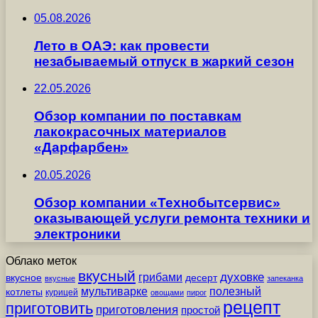
05.08.2026
Лето в ОАЭ: как провести
незабываемый отпуск в жаркий сезон
22.05.2026
Обзор компании по поставкам
лакокрасочных материалов
«Дарфарбен»
20.05.2026
Обзор компании «Технобытсервис»
оказывающей услуги ремонта техники и
электроники
Облако меток
вкусный
грибами
духовке
вкусное
десерт
вкусные
запеканка
мультиварке
полезный
котлеты
курицей
овощами
пирог
рецепт
приготовить
приготовления
простой