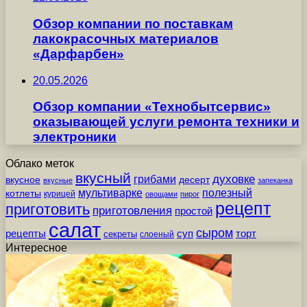
Обзор компании по поставкам
лакокрасочных материалов
«Дарфарбен»
20.05.2026
Обзор компании «Технобытсервис»
оказывающей услуги ремонта техники и
электроники
Облако меток
вкусный
грибами
духовке
вкусное
десерт
вкусные
запеканка
мультиварке
полезный
котлеты
курицей
овощами
пирог
рецепт
приготовить
приготовления
простой
салат
сыром
рецепты
суп
торт
секреты
слоеный
Интересное