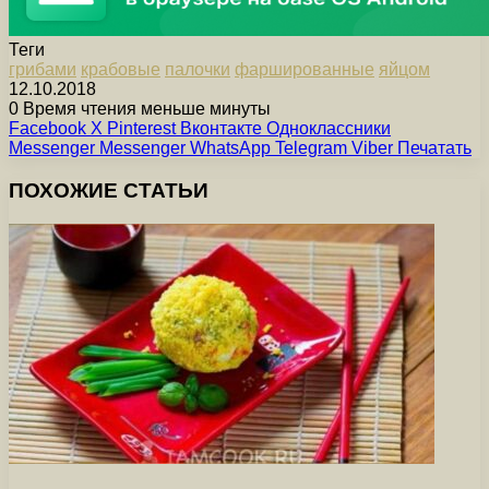
Теги
грибами
крабовые
палочки
фаршированные
яйцом
12.10.2018
0
Время чтения меньше минуты
Facebook
X
Pinterest
Вконтакте
Одноклассники
Messenger
Messenger
WhatsApp
Telegram
Viber
Печатать
ПОХОЖИЕ СТАТЬИ