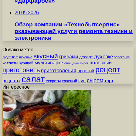
«Дарфарбен»
20.05.2026
Обзор компании «Технобытсервис»
оказывающей услуги ремонта техники и
электроники
Облако меток
вкусный
грибами
духовке
вкусное
десерт
вкусные
запеканка
мультиварке
полезный
котлеты
курицей
овощами
пирог
рецепт
приготовить
приготовления
простой
салат
сыром
рецепты
суп
торт
секреты
слоеный
Интересное