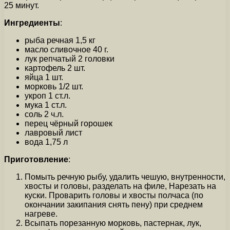
25 минут.
Ингредиенты
:
рыба речная 1,5 кг
масло сливочное 40 г.
лук репчатый 2 головки
картофель 2 шт.
яйца 1 шт.
морковь 1/2 шт.
укроп 1 ст.л.
мука 1 ст.л.
соль 2 ч.л.
перец чёрный горошек
лавровый лист
вода 1,75 л
Приготовление
:
Помыть речную рыбу, удалить чешую, внутренности,
хвосты и головы, разделать на филе, Нарезать на
куски. Проварить головы и хвосты полчаса (по
окончании закипания снять пену) при среднем
нагреве.
Всыпать порезанную морковь, пастернак, лук,