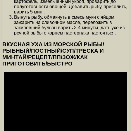
картофель, измельченный укроп, проварить до
полуготовности овощей. Добавить рыбу, присолить,
варить 5 мин..
Вынуть рыбу, обмакнуть в смесь муки с яйцом,
зажарить на сливочном масле, переложить в
закипевший бульон варить 3-4 минуты, дать ухе из
речной рыбы с корнем пастернака настояться.
ВКУСНАЯ УХА ИЗ МОРСКОЙ РЫБЫ/
РЫБНЫЙ/ПОСТНЫЙ/СУП/ТРЕСКА И
МИНТАЙ/РЕЦЕПТ/ПП/ЗОЖ/КАК
ПРИГОТОВИТЬ/БЫСТРО