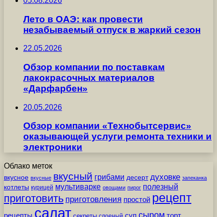
05.08.2026
Лето в ОАЭ: как провести
незабываемый отпуск в жаркий сезон
22.05.2026
Обзор компании по поставкам
лакокрасочных материалов
«Дарфарбен»
20.05.2026
Обзор компании «Технобытсервис»
оказывающей услуги ремонта техники и
электроники
Облако меток
вкусный
грибами
духовке
вкусное
десерт
вкусные
запеканка
мультиварке
полезный
котлеты
курицей
овощами
пирог
рецепт
приготовить
приготовления
простой
салат
сыром
рецепты
суп
торт
секреты
слоеный