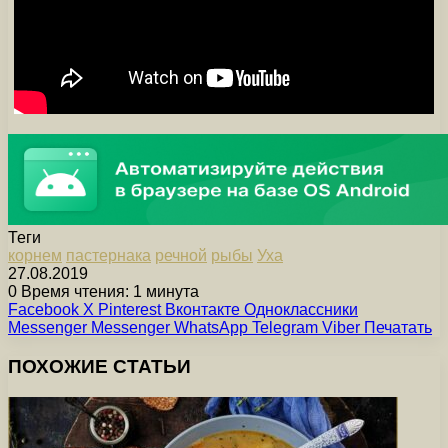
Теги
корнем
пастернака
речной
рыбы
Уха
27.08.2019
0
Время чтения: 1 минута
Facebook
X
Pinterest
Вконтакте
Одноклассники
Messenger
Messenger
WhatsApp
Telegram
Viber
Печатать
ПОХОЖИЕ СТАТЬИ