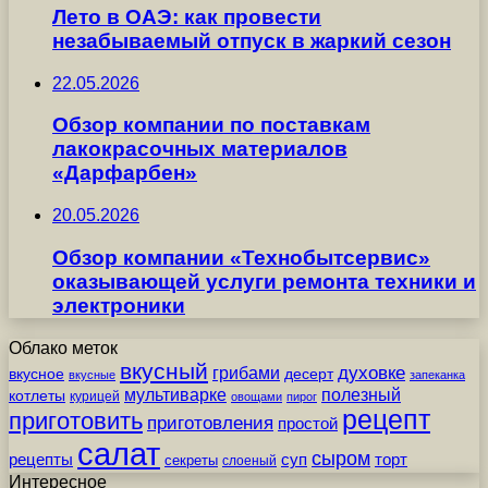
Лето в ОАЭ: как провести
незабываемый отпуск в жаркий сезон
22.05.2026
Обзор компании по поставкам
лакокрасочных материалов
«Дарфарбен»
20.05.2026
Обзор компании «Технобытсервис»
оказывающей услуги ремонта техники и
электроники
Облако меток
вкусный
грибами
духовке
вкусное
десерт
вкусные
запеканка
мультиварке
полезный
котлеты
курицей
овощами
пирог
рецепт
приготовить
приготовления
простой
салат
сыром
рецепты
суп
торт
секреты
слоеный
Интересное