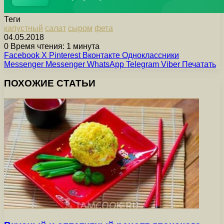
Теги
капустный
салат
сыром
фета
04.05.2018
0
Время чтения: 1 минута
Facebook
X
Pinterest
Вконтакте
Одноклассники
Messenger
Messenger
WhatsApp
Telegram
Viber
Печатать
ПОХОЖИЕ СТАТЬИ