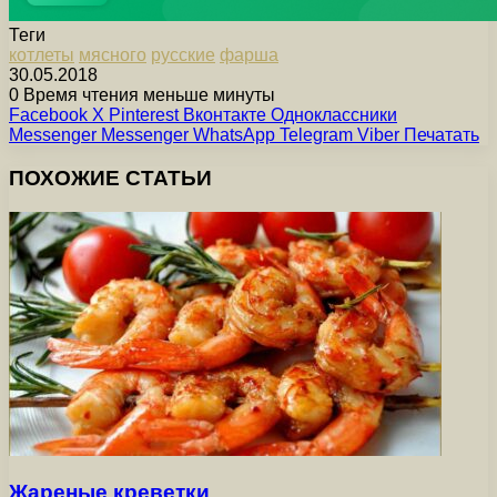
Теги
котлеты
мясного
русские
фарша
30.05.2018
0
Время чтения меньше минуты
Facebook
X
Pinterest
Вконтакте
Одноклассники
Messenger
Messenger
WhatsApp
Telegram
Viber
Печатать
ПОХОЖИЕ СТАТЬИ
Жареные креветки