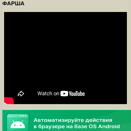
ФАРША