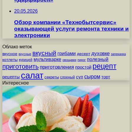
20.05.2026
Обзор компании «Технобытсервис»
оказывающей услуги ремонта техники и
электроники
Облако меток
вкусный
грибами
духовке
вкусное
десерт
вкусные
запеканка
мультиварке
полезный
котлеты
курицей
овощами
пирог
рецепт
приготовить
приготовления
простой
салат
сыром
рецепты
суп
торт
секреты
слоеный
Интересное