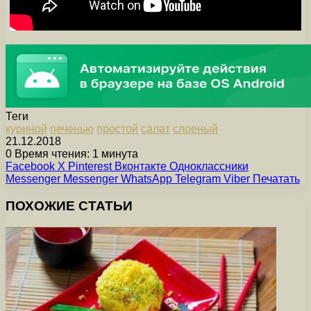
Теги
куриной
печенью
простой
салат
слоеный
21.12.2018
0
Время чтения: 1 минута
Facebook
X
Pinterest
Вконтакте
Одноклассники
Messenger
Messenger
WhatsApp
Telegram
Viber
Печатать
ПОХОЖИЕ СТАТЬИ