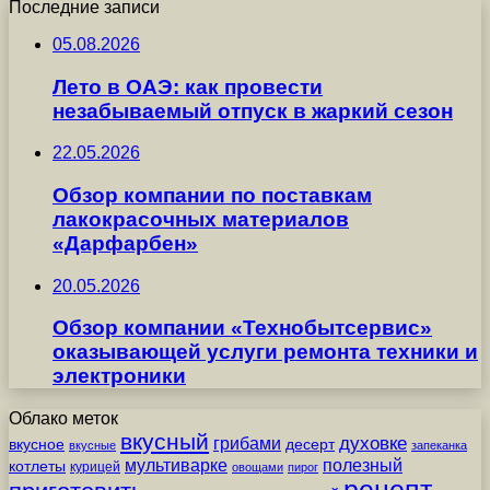
Последние записи
05.08.2026
Лето в ОАЭ: как провести
незабываемый отпуск в жаркий сезон
22.05.2026
Обзор компании по поставкам
лакокрасочных материалов
«Дарфарбен»
20.05.2026
Обзор компании «Технобытсервис»
оказывающей услуги ремонта техники и
электроники
Облако меток
вкусный
грибами
духовке
вкусное
десерт
вкусные
запеканка
мультиварке
полезный
котлеты
курицей
овощами
пирог