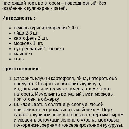
настоящий торт, во втором – повседневный, без
особенных кулинарных затей.
Ингредиенты:
печень куриная жареная 200 г.
яйца 2-3 шт.
картофель 2 шт.
морковь 1 шт.
лук репчатый 1 головка
майонез
соль
Приготовление:
Отварить клубни картофеля, яйца, натереть оба
продукта. Отварить и обжарить куриную,
индюшачью или телячью печень, кроме этого
натереть. Измельчить репчатый лук и морковь,
приготовить обжарку.
Выкладывать в салатницу слоями, любой
присаливать и промазывать майонезом. Верх
салата с куриной печенью посыпать тертым сыром
и украсить веточками зеленого укропа, морковью
по-корейски, зернами консервированной кукурузы.