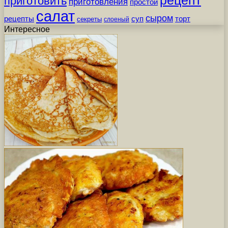
рецепт
приготовить
приготовления
простой
салат
сыром
рецепты
суп
торт
секреты
слоеный
Интересное