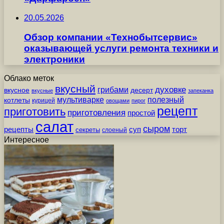
20.05.2026
Обзор компании «Технобытсервис»
оказывающей услуги ремонта техники и
электроники
Облако меток
вкусный
грибами
духовке
вкусное
десерт
вкусные
запеканка
мультиварке
полезный
котлеты
курицей
овощами
пирог
рецепт
приготовить
приготовления
простой
салат
сыром
рецепты
суп
торт
секреты
слоеный
Интересное