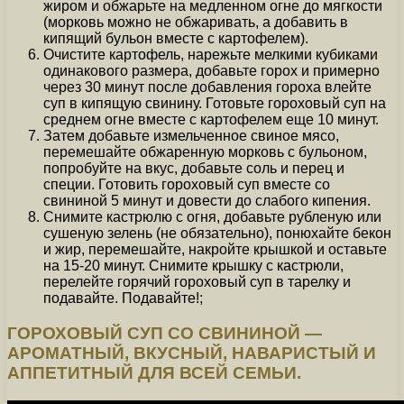
жиром и обжарьте на медленном огне до мягкости
(морковь можно не обжаривать, а добавить в
кипящий бульон вместе с картофелем).
Очистите картофель, нарежьте мелкими кубиками
одинакового размера, добавьте горох и примерно
через 30 минут после добавления гороха влейте
суп в кипящую свинину. Готовьте гороховый суп на
среднем огне вместе с картофелем еще 10 минут.
Затем добавьте измельченное свиное мясо,
перемешайте обжаренную морковь с бульоном,
попробуйте на вкус, добавьте соль и перец и
специи. Готовить гороховый суп вместе со
свининой 5 минут и довести до слабого кипения.
Снимите кастрюлю с огня, добавьте рубленую или
сушеную зелень (не обязательно), понюхайте бекон
и жир, перемешайте, накройте крышкой и оставьте
на 15-20 минут. Снимите крышку с кастрюли,
перелейте горячий гороховый суп в тарелку и
подавайте. Подавайте!;
ГОРОХОВЫЙ СУП СО СВИНИНОЙ —
АРОМАТНЫЙ, ВКУСНЫЙ, НАВАРИСТЫЙ И
АППЕТИТНЫЙ ДЛЯ ВСЕЙ СЕМЬИ.