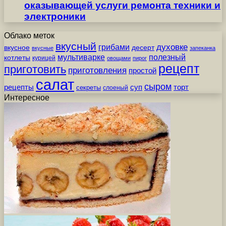
оказывающей услуги ремонта техники и
электроники
Облако меток
вкусный
грибами
духовке
вкусное
десерт
вкусные
запеканка
мультиварке
полезный
котлеты
курицей
овощами
пирог
рецепт
приготовить
приготовления
простой
салат
сыром
рецепты
суп
торт
секреты
слоеный
Интересное