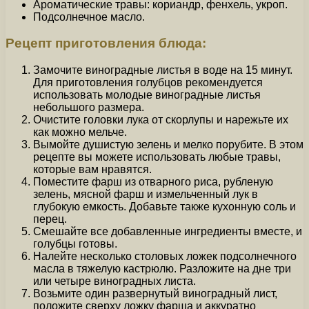
Ароматические травы: кориандр, фенхель, укроп.
Подсолнечное масло.
Рецепт приготовления блюда:
Замочите виноградные листья в воде на 15 минут.
Для приготовления голубцов рекомендуется
использовать молодые виноградные листья
небольшого размера.
Очистите головки лука от скорлупы и нарежьте их
как можно мельче.
Вымойте душистую зелень и мелко порубите. В этом
рецепте вы можете использовать любые травы,
которые вам нравятся.
Поместите фарш из отварного риса, рубленую
зелень, мясной фарш и измельченный лук в
глубокую емкость. Добавьте также кухонную соль и
перец.
Смешайте все добавленные ингредиенты вместе, и
голубцы готовы.
Налейте несколько столовых ложек подсолнечного
масла в тяжелую кастрюлю. Разложите на дне три
или четыре виноградных листа.
Возьмите один развернутый виноградный лист,
положите сверху ложку фарша и аккуратно