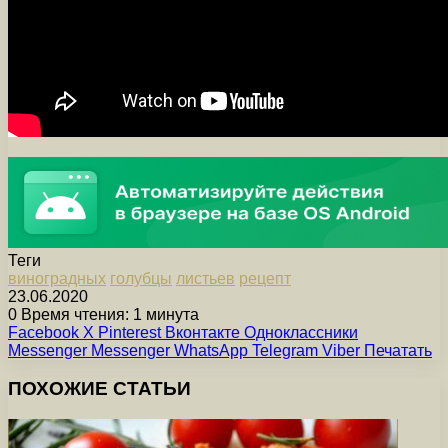
Теги
виноградных
голубцы
листьев
рецепт
23.06.2020
0
Время чтения: 1 минута
Facebook
X
Pinterest
Вконтакте
Одноклассники
Messenger
Messenger
WhatsApp
Telegram
Viber
Печатать
ПОХОЖИЕ СТАТЬИ