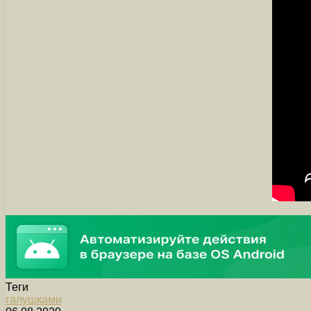
Теги
галушками