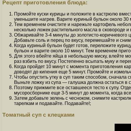
Рецепт приготовления блюда:
Промойте куски курицы и положите в кастрюлю вмест
уменьшите нагрев. Варите куриный бульон около 30 
Тем временем очистите и нарежьте картофель неболь
несколько ложек растительного масла в сковороде и 
Обжаривайте 3-4 минуты до золотисто-коричневого ц
Добавьте соль и перец по вкусу, перемешайте и сним
Когда куриный бульон будет готов, переложите куриц
бульон и варите около 10 минут. Тем временем пригот
Для этого вбейте яйца в небольшую миску, влейте мо
раз взбить по вкусу. Постепенно всыпать муку и пер
Когда пройдет 10 минут с момента приготовления к
доводят до кипения еще 5 минут. Промойте и измельч
Чтобы опустить утку в суп таким способом, сначала 
Выньте ложку из супа — галушка должна остаться в с
Поэтому прижмите все оставшееся тесто к супу. Отде
мусоросборнике еще 3-5 минут до момента, когда вс
Затем добавьте зелень с чесноком, снимите кастрюлю
тарелкам и подавайте. Подавайте!;
Томатный суп с клецками