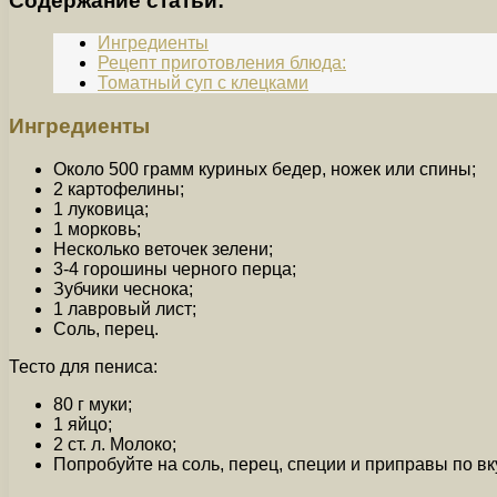
Содержание статьи:
Ингредиенты
Рецепт приготовления блюда:
Томатный суп с клецками
Ингредиенты
Около 500 грамм куриных бедер, ножек или спины;
2 картофелины;
1 луковица;
1 морковь;
Несколько веточек зелени;
3-4 горошины черного перца;
Зубчики чеснока;
1 лавровый лист;
Соль, перец.
Тесто для пениса:
80 г муки;
1 яйцо;
2 ст. л. Молоко;
Попробуйте на соль, перец, специи и приправы по вк