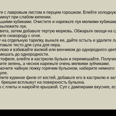
е с лавровым листом и перцем горошком. Влейте холодную в
минут при слабом кипении.
шими кубиками. Очистите и нарежьте лук мелкими кубиками,
выложите лук.
вета, затем добавьте тертую морковь. Обжарьте овощи на с
ите сковороду с огня.
у на отдельную тарелку, выньте ее, дайте остыть и удалите
овьте тесто для супа для пера.
локо и взбивайте вилкой или венчиком до однородного цвет
емешать до однородности.
артофеля, влейте в кастрюлю бульон и перемешайте. Получ
ите зелень, а чеснок нарежьте очень мелкими зубчиками.
смочите чайную ложку горячим бульоном, наберите немного т
упе.
лите куриное филе от костей, добавьте его в кастрюлю и за
е брюшки всплывут на поверхность бульона.
 с плиты и накройте крышкой. Суп с дампирами вкуснее, есл