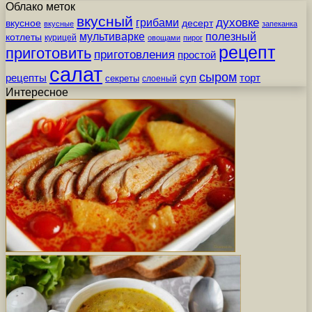
Облако меток
вкусный
грибами
духовке
вкусное
десерт
вкусные
запеканка
мультиварке
полезный
котлеты
курицей
овощами
пирог
рецепт
приготовить
приготовления
простой
салат
сыром
рецепты
суп
торт
секреты
слоеный
Интересное