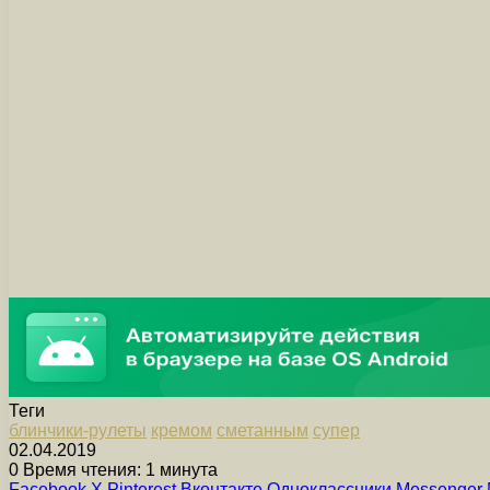
Теги
блинчики-рулеты
кремом
сметанным
супер
02.04.2019
0
Время чтения: 1 минута
Facebook
X
Pinterest
Вконтакте
Одноклассники
Messenger