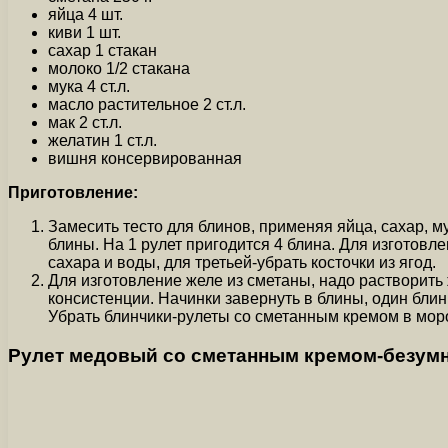
яйца 4 шт.
киви 1 шт.
сахар 1 стакан
молоко 1/2 стакана
мука 4 ст.л.
масло растительное 2 ст.л.
мак 2 ст.л.
желатин 1 ст.л.
вишня консервированная
Приготовление:
Замесить тесто для блинов, применяя яйца, сахар, 
блины. На 1 рулет пригодится 4 блина. Для изготовл
сахара и воды, для третьей-убрать косточки из ягод.
Для изготовление желе из сметаны, надо растворить 
консистенции. Начинки завернуть в блины, один бли
Убрать блинчики-рулеты со сметанным кремом в мор
Рулет медовый со сметанным кремом-безумно 