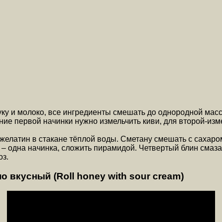
муку и молоко, все ингредиенты смешать до однородной масс
ение первой начинки нужно измельчить киви, для второй-из
желатин в стакане тёплой воды. Сметану смешать с сахаром
н – одна начинка, сложить пирамидой. Четвертый блин смаз
оз.
вкусный (Roll honey with sour cream)