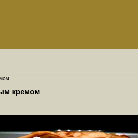
емом
ным кремом