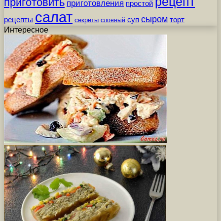
рецепт
приготовить
приготовления
простой
салат
сыром
рецепты
суп
торт
секреты
слоеный
Интересное