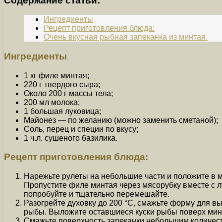
Содержание статьи:
Ингредиенты
Рецепт приготовления блюда:
Очень вкусная рыбная запеканка из минтая.
Ингредиенты
1 кг филе минтая;
220 г твердого сыра;
Около 200 г массы тела;
200 мл молока;
1 большая луковица;
Майонез — по желанию (можно заменить сметаной);
Соль, перец и специи по вкусу;
1 ч.л. сушеного базилика.
Рецепт приготовления блюда:
Нарежьте рулеты на небольшие части и положите в ми
Пропустите филе минтая через мясорубку вместе с лу
попробуйте и тщательно перемешайте.
Разогрейте духовку до 200 °C, смажьте форму для в
рыбы. Выложите оставшиеся куски рыбы поверх минт
Смажьте поверхность запеканки небольшим количест