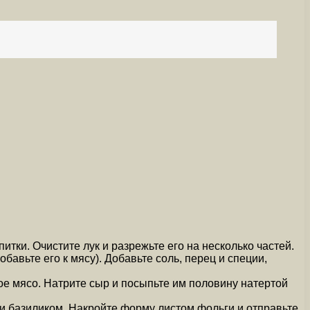
итки. Очистите лук и разрежьте его на несколько частей.
авьте его к мясу). Добавьте соль, перец и специи,
ое мясо. Натрите сыр и посыпьте им половину натертой
 базиликом. Накройте форму листом фольги и отправьте