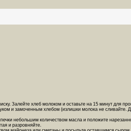
ску. Залейте хлеб молоком и оставьте на 15 минут для проп
ком и замоченным хлебом (излишки молока не сливайте. Доб
ыпечки небольшим количеством масла и положите нарезанн
ая и разровняйте.
вом майонеза или сметаны и посыпьте оставшимся сыром и