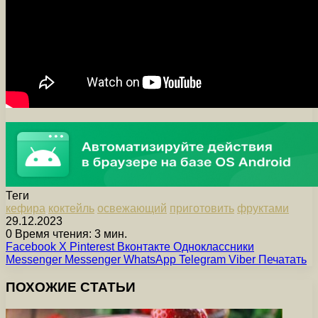
Теги
кефира
коктейль
освежающий
приготовить
фруктами
29.12.2023
0
Время чтения: 3 мин.
Facebook
X
Pinterest
Вконтакте
Одноклассники
Messenger
Messenger
WhatsApp
Telegram
Viber
Печатать
ПОХОЖИЕ СТАТЬИ