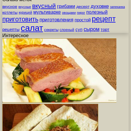
вкусный
грибами
духовке
вкусное
десерт
вкусные
запеканка
мультиварке
полезный
котлеты
курицей
овощами
пирог
рецепт
приготовить
приготовления
простой
салат
сыром
рецепты
суп
торт
секреты
слоеный
Интересное