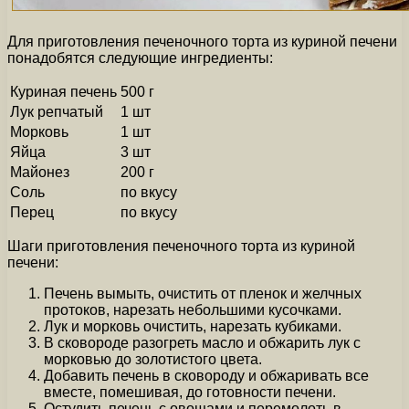
Для приготовления печеночного торта из куриной печени
понадобятся следующие ингредиенты:
Куриная печень
500 г
Лук репчатый
1 шт
Морковь
1 шт
Яйца
3 шт
Майонез
200 г
Соль
по вкусу
Перец
по вкусу
Шаги приготовления печеночного торта из куриной
печени:
Печень вымыть, очистить от пленок и желчных
протоков, нарезать небольшими кусочками.
Лук и морковь очистить, нарезать кубиками.
В сковороде разогреть масло и обжарить лук с
морковью до золотистого цвета.
Добавить печень в сковороду и обжаривать все
вместе, помешивая, до готовности печени.
Остудить печень с овощами и перемолоть в