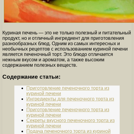
Куриная печень — это не только полезный и питательный
продукт, но и отличный ингредиент для приготовления
разнообразных блюд. Одним из самых интересных и
необычных рецептов с использованием куриной печени
является печеночный торт. Это блюдо отличается
нежным вкусом и ароматом, а также высоким
содержанием полезных веществ.
Содержание статьи:
Приготовление печеночного торта из
куриной печени
Ингредиенты для печеночного торта из
куриной печени
Приготовление печеночного торта из
куриной печени
Секреты вкусного печеночного торта из
куриной печени
Подача печеночного торта из куриной