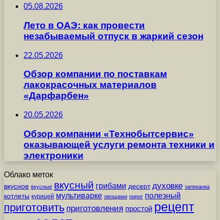
05.08.2026
Лето в ОАЭ: как провести
незабываемый отпуск в жаркий сезон
22.05.2026
Обзор компании по поставкам
лакокрасочных материалов
«Дарфарбен»
20.05.2026
Обзор компании «Технобытсервис»
оказывающей услуги ремонта техники и
электроники
Облако меток
вкусный
грибами
духовке
вкусное
десерт
вкусные
запеканка
мультиварке
полезный
котлеты
курицей
овощами
пирог
рецепт
приготовить
приготовления
простой