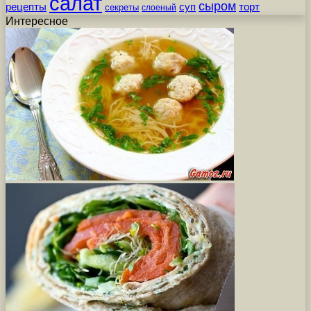
салат
сыром
рецепты
суп
торт
секреты
слоеный
Интересное