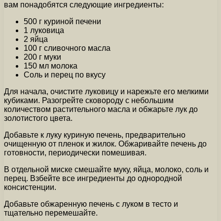
вам понадобятся следующие ингредиенты:
500 г куриной печени
1 луковица
2 яйца
100 г сливочного масла
200 г муки
150 мл молока
Соль и перец по вкусу
Для начала, очистите луковицу и нарежьте его мелкими
кубиками. Разогрейте сковороду с небольшим
количеством растительного масла и обжарьте лук до
золотистого цвета.
Добавьте к луку куриную печень, предварительно
очищенную от пленок и жилок. Обжаривайте печень до
готовности, периодически помешивая.
В отдельной миске смешайте муку, яйца, молоко, соль и
перец. Взбейте все ингредиенты до однородной
консистенции.
Добавьте обжаренную печень с луком в тесто и
тщательно перемешайте.