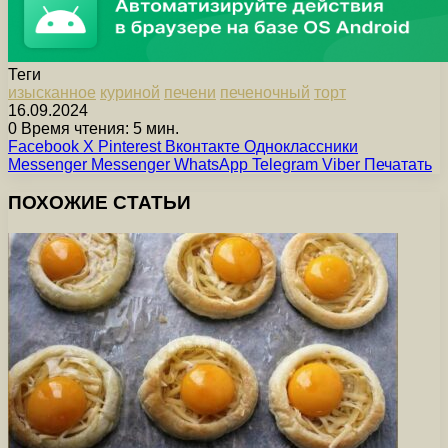
Теги
изысканное
куриной
печени
печеночный
торт
16.09.2024
0
Время чтения: 5 мин.
Facebook
X
Pinterest
Вконтакте
Одноклассники
Messenger
Messenger
WhatsApp
Telegram
Viber
Печатать
ПОХОЖИЕ СТАТЬИ