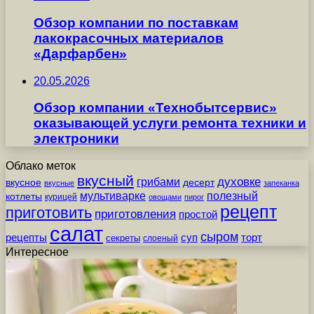
Обзор компании по поставкам
лакокрасочных материалов
«Дарфарбен»
20.05.2026
Обзор компании «Технобытсервис»
оказывающей услуги ремонта техники и
электроники
Облако меток
вкусный
грибами
духовке
вкусное
десерт
вкусные
запеканка
мультиварке
полезный
котлеты
курицей
овощами
пирог
рецепт
приготовить
приготовления
простой
салат
сыром
рецепты
суп
торт
секреты
слоеный
Интересное