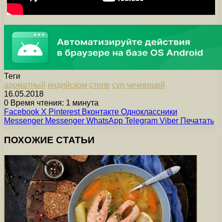
Теги
ароматный
индийском
стиле
суп
чечевицей
16.05.2018
0
Время чтения: 1 минута
Facebook
X
Pinterest
Вконтакте
Одноклассники
Messenger
Messenger
WhatsApp
Telegram
Viber
Печатать
ПОХОЖИЕ СТАТЬИ