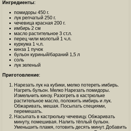
Ингредиенты
:
помидоры 450 г.
лук репчатый 250 г.
чечевица красная 200 г.
имбирь 2 см
масло растительное 3 ст.л.
перец чили молотый 1 ч.л.
куркума 1 ч.л.
кинза 1 пучок
бульон куриный/бараний 1,5 л
соль
лук зеленый
Приготовление
:
Нарезать лук на кубики, мелко потереть имбирь.
Нагреть бульон. Мелко Нарезать помидоры.
Измельчить кинзу. Разогреть в кастрюльке
растительное масло, положить имбирь и лук.
Обжаривать, мешая. Посыпать специями,
перемешать.
Насыпать в кастрюльку чечевицу. Обжаривать
минуту, помешивая. Налить тёплый бульон.
Уменьшить пламя, готовить десять минут. Добавить