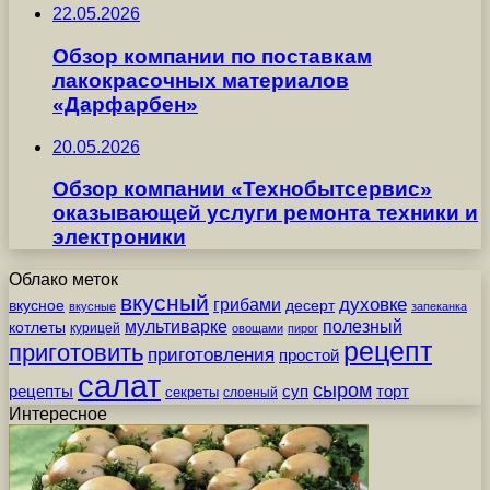
22.05.2026
Обзор компании по поставкам
лакокрасочных материалов
«Дарфарбен»
20.05.2026
Обзор компании «Технобытсервис»
оказывающей услуги ремонта техники и
электроники
Облако меток
вкусный
грибами
духовке
вкусное
десерт
вкусные
запеканка
мультиварке
полезный
котлеты
курицей
овощами
пирог
рецепт
приготовить
приготовления
простой
салат
сыром
рецепты
суп
торт
секреты
слоеный
Интересное