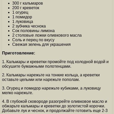
300 г кальмаров
200 г креветок
1 огурец
1 помидор
1 луковица
2 зубчика чеснока
Сок половины лимона
2 столовые ложки оливкового масла
Соль и перец по вкусу
Свежая зелень для украшения
Приготовление:
1. Кальмары и креветки промойте под холодной водой и
обсушите бумажными полотенцами.
2. Кальмары нарежьте на тонкие кольца, а креветки
оставьте целыми или нарежьте пополам.
3. Огурец и помидор нарежьте кубиками, а луковицу
мелко нарежьте.
4. В глубокой сковороде разогрейте оливковое масло и
обжарьте кальмары и креветки до золотистой корочки.
Добавьте лук и чеснок, и продолжайте готовить еще 2-3