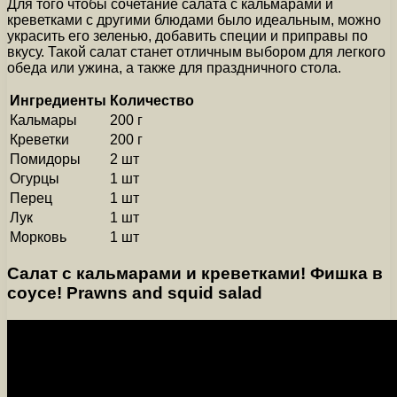
Для того чтобы сочетание салата с кальмарами и
креветками с другими блюдами было идеальным, можно
украсить его зеленью, добавить специи и приправы по
вкусу. Такой салат станет отличным выбором для легкого
обеда или ужина, а также для праздничного стола.
Ингредиенты
Количество
Кальмары
200 г
Креветки
200 г
Помидоры
2 шт
Огурцы
1 шт
Перец
1 шт
Лук
1 шт
Морковь
1 шт
Cалат с кальмарами и креветками! Фишка в
соусе! Prawns and squid salad