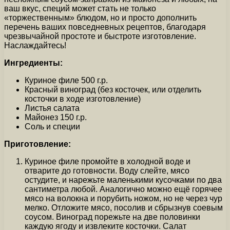
ваш вкус, специй может стать не только
«торжественным» блюдом, но и просто дополнить
перечень ваших повседневных рецептов, благодаря
чрезвычайной простоте и быстроте изготовление.
Наслаждайтесь!
Ингредиенты:
Куриное филе 500 г.р.
Красный виноград (без косточек, или отделить
косточки в ходе изготовление)
Листья салата
Майонез 150 г.р.
Соль и специи
Приготовление:
Куриное филе промойте в холодной воде и
отварите до готовности. Воду слейте, мясо
остудите, и нарежьте маленькими кусочками по два
сантиметра любой. Аналогично можно ещё горячее
мясо на волокна и порубить ножом, но не через чур
мелко. Отложите мясо, посолив и сбрызнув соевым
соусом. Виноград порежьте на две половинки
каждую ягоду и извлеките косточки. Салат