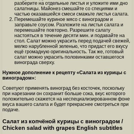
разберите на отдельные листья и уложите ими дно
салатницы. Майонез смешайте со специями и
частью оказавшейся смеси смажьте листья салата.
Перемешайте куриное мясо с виноградом и
заправьте соусом. Разложите на листья салата и
перемешайте повторно. Разрешите салату
настояться в течение десяти мин. и подавайте на
стол. Салат можно украсить перед подачей свежей,
мелко нарубленной зеленью, что придаст его вкусу
ещё громадную оригинальность. Так же, готовый
салат можно украсить половинками оставшегося
винограда сверху.
Нужное дополнение к рецепту «Салата из курицы с
виноградом»:
Советуют применять виноград без косточек, поскольку
при нарезании он сохранит больше сока, вкус которого
положительно скажется на неспециализированном фоне
вкуса вашего салата и будет прекраснее смотреться при
подаче.
Салат из копчёной курицы с виноградом /
Chicken salad with grapes English subtitles