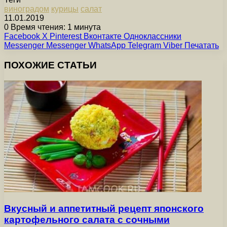
виноградом
курицы
салат
11.01.2019
0
Время чтения: 1 минута
Facebook
X
Pinterest
Вконтакте
Одноклассники
Messenger
Messenger
WhatsApp
Telegram
Viber
Печатать
ПОХОЖИЕ СТАТЬИ
Вкусный и аппетитный рецепт японского
картофельного салата с сочными