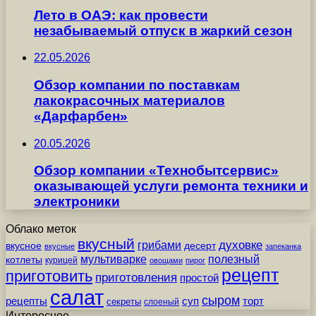
Лето в ОАЭ: как провести
незабываемый отпуск в жаркий сезон
22.05.2026
Обзор компании по поставкам
лакокрасочных материалов
«Дарфарбен»
20.05.2026
Обзор компании «Технобытсервис»
оказывающей услуги ремонта техники и
электроники
Облако меток
вкусный
грибами
духовке
вкусное
десерт
вкусные
запеканка
мультиварке
полезный
котлеты
курицей
овощами
пирог
рецепт
приготовить
приготовления
простой
салат
сыром
рецепты
суп
торт
секреты
слоеный
Интересное