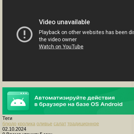
Теги
блюдо
кролика
оливье
салат
традиционное
02.10.2024