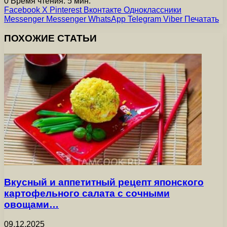
0
Время чтения: 5 мин.
Facebook
X
Pinterest
Вконтакте
Одноклассники
Messenger
Messenger
WhatsApp
Telegram
Viber
Печатать
ПОХОЖИЕ СТАТЬИ
Вкусный и аппетитный рецепт японского
картофельного салата с сочными
овощами…
09.12.2025