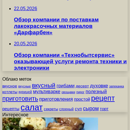
22.05.2026
Обзор компании по поставкам
лакокрасочных материалов
«Дарфарбен»
20.05.2026
Обзор компании «Технобытсервис»
оказывающей услуги ремонта техники и
электроники
Облако меток
вкусный
грибами
духовке
вкусное
десерт
вкусные
запеканка
мультиварке
полезный
котлеты
курицей
овощами
пирог
рецепт
приготовить
приготовления
простой
салат
сыром
рецепты
суп
торт
секреты
слоеный
Интересное