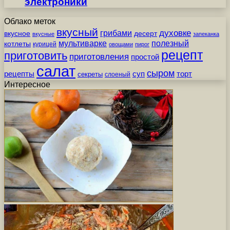
электроники
Облако меток
вкусный
грибами
духовке
вкусное
десерт
вкусные
запеканка
мультиварке
полезный
котлеты
курицей
овощами
пирог
рецепт
приготовить
приготовления
простой
салат
сыром
рецепты
суп
торт
секреты
слоеный
Интересное