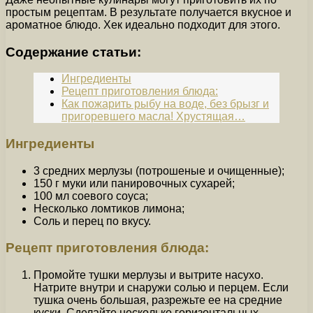
простым рецептам. В результате получается вкусное и
ароматное блюдо. Хек идеально подходит для этого.
Содержание статьи:
Ингредиенты
Рецепт приготовления блюда:
Как пожарить рыбу на воде, без брызг и
пригоревшего масла! Хрустящая…
Ингредиенты
3 средних мерлузы (потрошеные и очищенные);
150 г муки или панировочных сухарей;
100 мл соевого соуса;
Несколько ломтиков лимона;
Соль и перец по вкусу.
Рецепт приготовления блюда:
Промойте тушки мерлузы и вытрите насухо.
Натрите внутри и снаружи солью и перцем. Если
тушка очень большая, разрежьте ее на средние
куски. Сделайте несколько горизонтальных