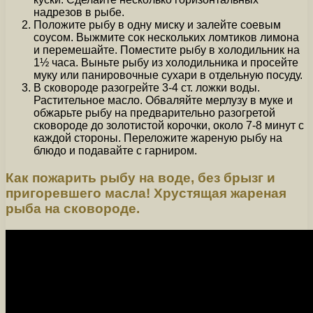
надрезов в рыбе.
Положите рыбу в одну миску и залейте соевым
соусом. Выжмите сок нескольких ломтиков лимона
и перемешайте. Поместите рыбу в холодильник на
1½ часа. Выньте рыбу из холодильника и просейте
муку или панировочные сухари в отдельную посуду.
В сковороде разогрейте 3-4 ст. ложки воды.
Растительное масло. Обваляйте мерлузу в муке и
обжарьте рыбу на предварительно разогретой
сковороде до золотистой корочки, около 7-8 минут с
каждой стороны. Переложите жареную рыбу на
блюдо и подавайте с гарниром.
Как пожарить рыбу на воде, без брызг и
пригоревшего масла! Хрустящая жареная
рыба на сковороде.