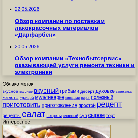
22.05.2026
Обзор компании по поставкам
лакокрасочных материалов
«Дарфарбен»
20.05.2026
Обзор компании «Технобытсервис»
оказывающей услуги ремонта техники и
электроники
Облако меток
вкусный
грибами
духовке
вкусное
десерт
вкусные
запеканка
мультиварке
полезный
котлеты
курицей
овощами
пирог
рецепт
приготовить
приготовления
простой
салат
сыром
рецепты
суп
торт
секреты
слоеный
Интересное