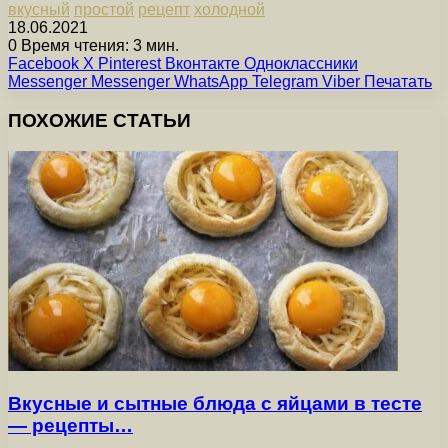
вкусный
простой
рецепт
холодной
18.06.2021
0
Время чтения: 3 мин.
Facebook
X
Pinterest
Вконтакте
Одноклассники
Messenger
Messenger
WhatsApp
Telegram
Viber
Печатать
ПОХОЖИЕ СТАТЬИ
Вкусные и сытные блюда с яйцами в тесте
— рецепты…