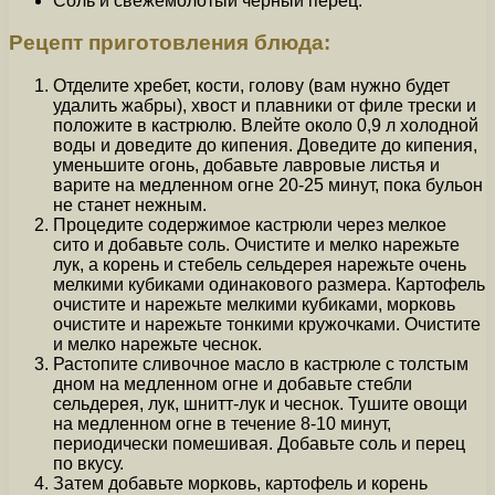
Соль и свежемолотый черный перец.
Рецепт приготовления блюда:
Отделите хребет, кости, голову (вам нужно будет
удалить жабры), хвост и плавники от филе трески и
положите в кастрюлю. Влейте около 0,9 л холодной
воды и доведите до кипения. Доведите до кипения,
уменьшите огонь, добавьте лавровые листья и
варите на медленном огне 20-25 минут, пока бульон
не станет нежным.
Процедите содержимое кастрюли через мелкое
сито и добавьте соль. Очистите и мелко нарежьте
лук, а корень и стебель сельдерея нарежьте очень
мелкими кубиками одинакового размера. Картофель
очистите и нарежьте мелкими кубиками, морковь
очистите и нарежьте тонкими кружочками. Очистите
и мелко нарежьте чеснок.
Растопите сливочное масло в кастрюле с толстым
дном на медленном огне и добавьте стебли
сельдерея, лук, шнитт-лук и чеснок. Тушите овощи
на медленном огне в течение 8-10 минут,
периодически помешивая. Добавьте соль и перец
по вкусу.
Затем добавьте морковь, картофель и корень