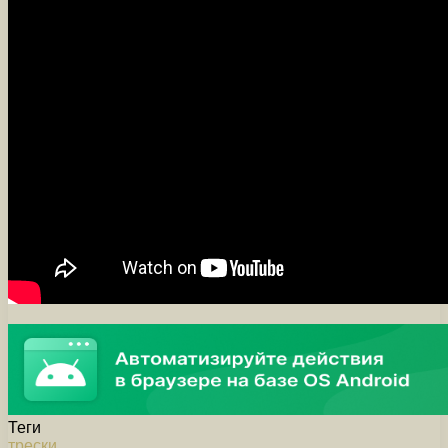
Теги
трески