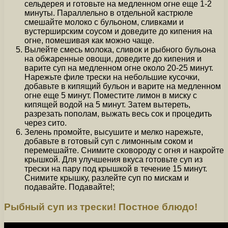
сельдерея и готовьте на медленном огне еще 1-2
минуты. Параллельно в отдельной кастрюле
смешайте молоко с бульоном, сливками и
вустерширским соусом и доведите до кипения на
огне, помешивая как можно чаще.
Вылейте смесь молока, сливок и рыбного бульона
на обжаренные овощи, доведите до кипения и
варите суп на медленном огне около 20-25 минут.
Нарежьте филе трески на небольшие кусочки,
добавьте в кипящий бульон и варите на медленном
огне еще 5 минут. Поместите лимон в миску с
кипящей водой на 5 минут. Затем вытереть,
разрезать пополам, выжать весь сок и процедить
через сито.
Зелень промойте, высушите и мелко нарежьте,
добавьте в готовый суп с лимонным соком и
перемешайте. Снимите сковороду с огня и накройте
крышкой. Для улучшения вкуса готовьте суп из
трески на пару под крышкой в течение 15 минут.
Снимите крышку, разлейте суп по мискам и
подавайте. Подавайте!;
Рыбный суп из трески! Постное блюдо!