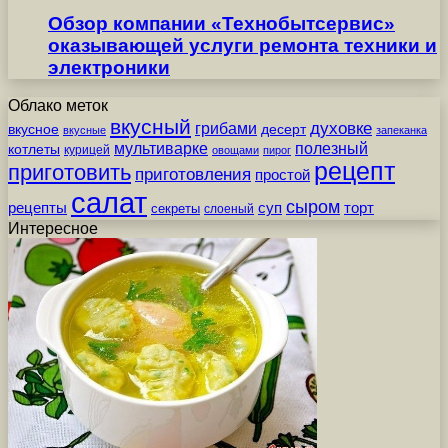
Обзор компании «Технобытсервис»
оказывающей услуги ремонта техники и
электроники
Облако меток
вкусный
грибами
духовке
вкусное
десерт
вкусные
запеканка
мультиварке
полезный
котлеты
курицей
овощами
пирог
рецепт
приготовить
приготовления
простой
салат
сыром
рецепты
суп
торт
секреты
слоеный
Интересное