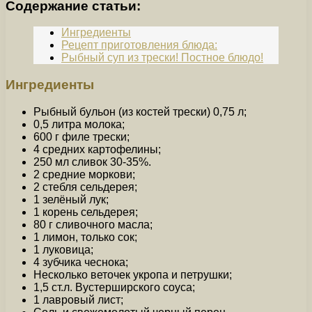
Содержание статьи:
Ингредиенты
Рецепт приготовления блюда:
Рыбный суп из трески! Постное блюдо!
Ингредиенты
Рыбный бульон (из костей трески) 0,75 л;
0,5 литра молока;
600 г филе трески;
4 средних картофелины;
250 мл сливок 30-35%.
2 средние моркови;
2 стебля сельдерея;
1 зелёный лук;
1 корень сельдерея;
80 г сливочного масла;
1 лимон, только сок;
1 луковица;
4 зубчика чеснока;
Несколько веточек укропа и петрушки;
1,5 ст.л. Вустерширского соуса;
1 лавровый лист;