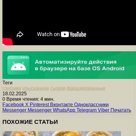
Теги
грибами
изысканное
сыром
фаршированные
18.02.2025
0
Время чтения: 4 мин.
Facebook
X
Pinterest
Вконтакте
Одноклассники
Messenger
Messenger
WhatsApp
Telegram
Viber
Печатать
ПОХОЖИЕ СТАТЬИ