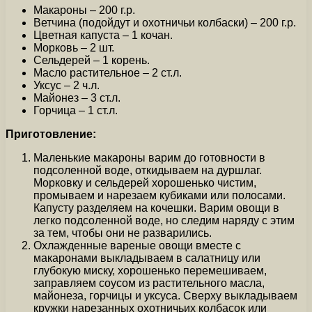
Макароны – 200 г.р.
Ветчина (подойдут и охотничьи колбаски) – 200 г.р.
Цветная капуста – 1 кочан.
Морковь – 2 шт.
Сельдерей – 1 корень.
Масло растительное – 2 ст.л.
Уксус – 2 ч.л.
Майонез – 3 ст.л.
Горчица – 1 ст.л.
Приготовление:
Маленькие макароны варим до готовности в
подсоленной воде, откидываем на дуршлаг.
Морковку и сельдерей хорошенько чистим,
промываем и нарезаем кубиками или полосами.
Капусту разделяем на кочешки. Варим овощи в
легко подсоленной воде, но следим наряду с этим
за тем, чтобы они не разварились.
Охлажденные вареные овощи вместе с
макаронами выкладываем в салатницу или
глубокую миску, хорошенько перемешиваем,
заправляем соусом из растительного масла,
майонеза, горчицы и уксуса. Сверху выкладываем
кружки нарезанных охотничьих колбасок или