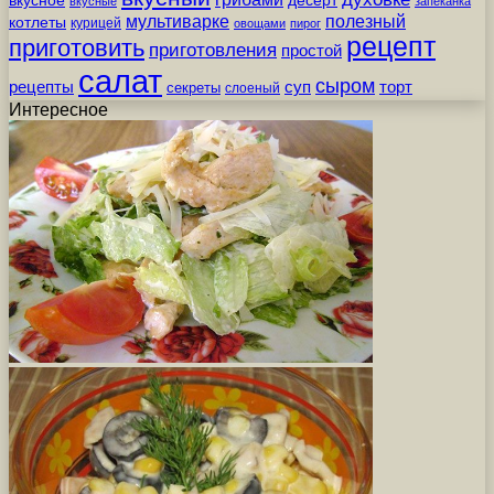
вкусное
десерт
вкусные
запеканка
мультиварке
полезный
котлеты
курицей
овощами
пирог
рецепт
приготовить
приготовления
простой
салат
сыром
рецепты
суп
торт
секреты
слоеный
Интересное