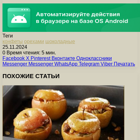
Теги
конфеты
орехами
шоколадные
25.11.2024
0
Время чтения: 5 мин.
Facebook
X
Pinterest
Вконтакте
Одноклассники
Messenger
Messenger
WhatsApp
Telegram
Viber
Печатать
ПОХОЖИЕ СТАТЬИ