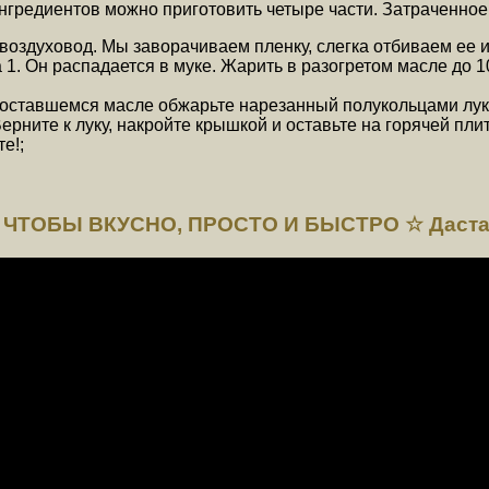
 ингредиентов можно приготовить четыре части. Затраченное
воздуховод. Мы заворачиваем пленку, слегка отбиваем ее и
1. Он распадается в муке. Жарить в разогретом масле до 1
 оставшемся масле обжарьте нарезанный полукольцами лук,
ните к луку, накройте крышкой и оставьте на горячей плит
е!;
 ЧТОБЫ ВКУСНО, ПРОСТО И БЫСТРО ☆ Даста