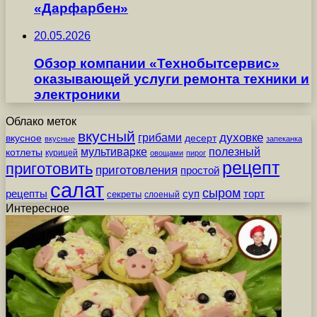
«Дарфарбен»
20.05.2026
Обзор компании «Технобытсервис»
оказывающей услуги ремонта техники и
электроники
Облако меток
вкусный
грибами
духовке
вкусное
десерт
вкусные
запеканка
мультиварке
полезный
котлеты
курицей
овощами
пирог
рецепт
приготовить
приготовления
простой
салат
сыром
рецепты
суп
торт
секреты
слоеный
Интересное