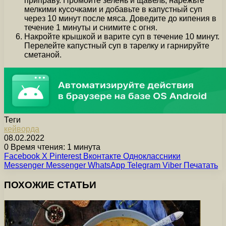
приправу. Промойте зелень и щавель, нарежьте
мелкими кусочками и добавьте в капустный суп
через 10 минут после мяса. Доведите до кипения в
течение 1 минуты и снимите с огня.
Накройте крышкой и варите суп в течение 10 минут.
Перелейте капустный суп в тарелку и гарнируйте
сметаной.
Теги
кейворда
08.02.2022
0
Время чтения: 1 минута
Facebook
X
Pinterest
Вконтакте
Одноклассники
Messenger
Messenger
WhatsApp
Telegram
Viber
Печатать
ПОХОЖИЕ СТАТЬИ