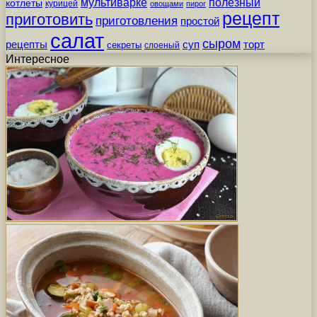
мультиварке
полезный
котлеты
курицей
овощами
пирог
рецепт
приготовить
приготовления
простой
салат
сыром
рецепты
суп
торт
секреты
слоеный
Интересное