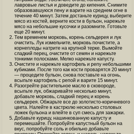
лавровые листья и доведите до кипения. Снимите
образовавшуюся пену и варите на среднем огне в
течение 40 минут. Затем достаньте курицу, выберите
мясо из костей, верните кости в бульон, нарежьте
мясо на небольшие кусочки и разомните. Готовьте
еще 20 минут.
Тем временем морковь, корень сельдерея и лук
очистить. Лук измельчите, морковь почистите, а
корнеплоды натрите на крупной терке. Вымойте
сладкий перец, очистите от семян и нарежьте
тонкими полосками. Мелко нарежьте капусту.
Очистите и нарежьте картофель и репу небольшими
кубиками. После того как кости проварятся 20 минут
— процедите бульон, снова поставьте на огонь,
всыпьте картофель с репой и варите 15 минут.
Разогрейте растительное масло в сковороде,
всыпьте лук, обжаривайте несколько минут,
добавьте морковь, сладкий перец и корень
сельдерея. Обжарьте все до золотисто-коричневого
цвета. Налейте в кастрюлю несколько столовых
ложек бульона и влейте в суп смесь для зажарки.
Добавьте курицу, нашинкованную капусту и
перемешайте. Попробуйте капустный бульон на
вкус, попробуйте соль и обильно добавьте