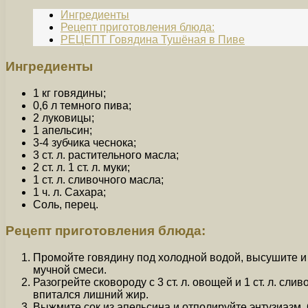
Ингредиенты
Рецепт приготовления блюда:
РЕЦЕПТ Говядина Тушёная в Пиве
Ингредиенты
1 кг говядины;
0,6 л темного пива;
2 луковицы;
1 апельсин;
3-4 зубчика чеснока;
3 ст. л. растительного масла;
2 ст. л. 1 ст. л. муки;
1 ст. л. сливочного масла;
1 ч. л. Сахара;
Соль, перец.
Рецепт приготовления блюда:
Промойте говядину под холодной водой, высушите и 
мучной смеси.
Разогрейте сковороду с 3 ст. л. овощей и 1 ст. л. с
впитался лишний жир.
Выжмите сок из апельсина и отполируйте энтузиазм. 