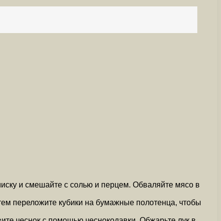
иску и смешайте с солью и перцем. Обваляйте мясо в
 Затем переложите кубики на бумажные полотенца, чтобы
вите чеснок с помощью чеснокодавки. Обжарьте лук в