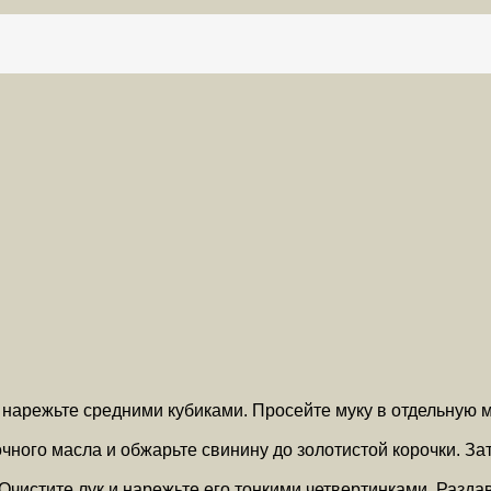
нарежьте средними кубиками. Просейте муку в отдельную м
ливочного масла и обжарьте свинину до золотистой корочки.
Очистите лук и нарежьте его тонкими четвертинками. Разда