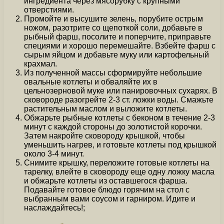
ингредиента через мясорубку с крупными
отверстиями.
Промойте и высушите зелень, порубите острым
ножом, разотрите со щепоткой соли, добавьте в
рыбный фарш, посолите и поперчите, приправьте
специями и хорошо перемешайте. Взбейте фарш с
сырым яйцом и добавьте муку или картофельный
крахмал.
Из полученной массы сформируйте небольшие
овальные котлеты и обваляйте их в
цельнозерновой муке или панировочных сухарях. В
сковороде разогрейте 2-3 ст. ложки воды. Смажьте
растительным маслом и выложите котлеты.
Обжарьте рыбные котлеты с беконом в течение 2-3
минут с каждой стороны до золотистой корочки.
Затем накройте сковороду крышкой, чтобы
уменьшить нагрев, и готовьте котлеты под крышкой
около 3-4 минут.
Снимите крышку, переложите готовые котлеты на
тарелку, влейте в сковороду еще одну ложку масла
и обжарьте котлеты из оставшегося фарша.
Подавайте готовое блюдо горячим на стол с
выбранным вами соусом и гарниром. Идите и
наслаждайтесь!;