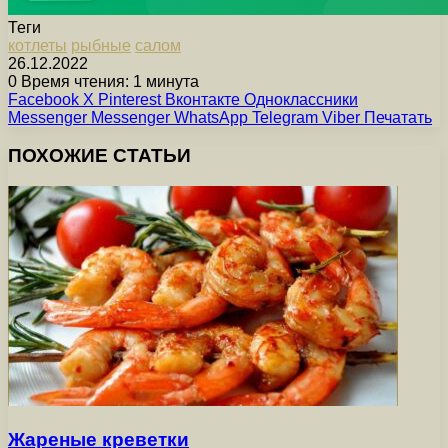
Теги
котлеты
рыбные
салом
26.12.2022
0
Время чтения: 1 минута
Facebook
X
Pinterest
Вконтакте
Одноклассники
Messenger
Messenger
WhatsApp
Telegram
Viber
Печатать
ПОХОЖИЕ СТАТЬИ
Жареные креветки