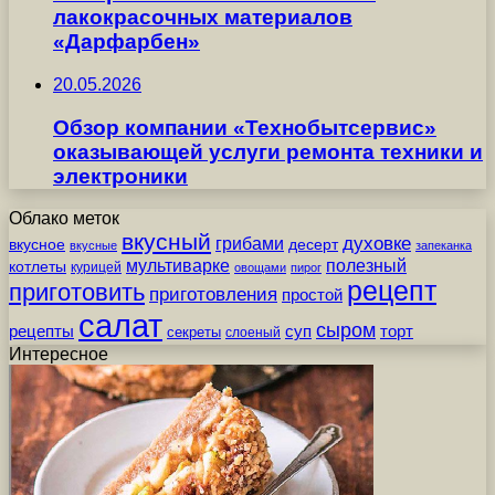
лакокрасочных материалов
«Дарфарбен»
20.05.2026
Обзор компании «Технобытсервис»
оказывающей услуги ремонта техники и
электроники
Облако меток
вкусный
грибами
духовке
вкусное
десерт
вкусные
запеканка
мультиварке
полезный
котлеты
курицей
овощами
пирог
рецепт
приготовить
приготовления
простой
салат
сыром
рецепты
суп
торт
секреты
слоеный
Интересное