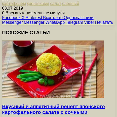
картофелем
креветками
салат
слоеный
03.07.2019
0
Время чтения меньше минуты
Facebook
X
Pinterest
Вконтакте
Одноклассники
Messenger
Messenger
WhatsApp
Telegram
Viber
Печатать
ПОХОЖИЕ СТАТЬИ
Вкусный и аппетитный рецепт японского
картофельного салата с сочными