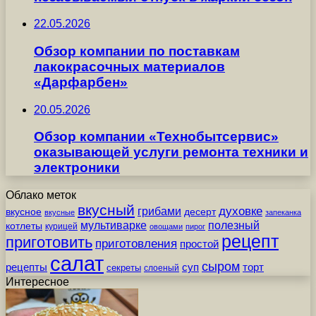
22.05.2026
Обзор компании по поставкам
лакокрасочных материалов
«Дарфарбен»
20.05.2026
Обзор компании «Технобытсервис»
оказывающей услуги ремонта техники и
электроники
Облако меток
вкусный
грибами
духовке
вкусное
десерт
вкусные
запеканка
мультиварке
полезный
котлеты
курицей
овощами
пирог
рецепт
приготовить
приготовления
простой
салат
сыром
рецепты
суп
торт
секреты
слоеный
Интересное