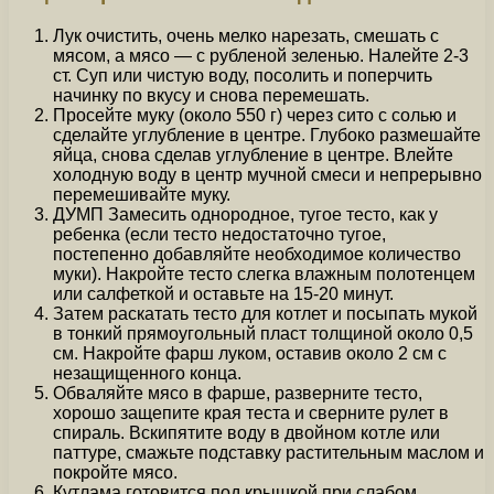
Лук очистить, очень мелко нарезать, смешать с
мясом, а мясо — с рубленой зеленью. Налейте 2-3
ст. Суп или чистую воду, посолить и поперчить
начинку по вкусу и снова перемешать.
Просейте муку (около 550 г) через сито с солью и
сделайте углубление в центре. Глубоко размешайте
яйца, снова сделав углубление в центре. Влейте
холодную воду в центр мучной смеси и непрерывно
перемешивайте муку.
ДУМП Замесить однородное, тугое тесто, как у
ребенка (если тесто недостаточно тугое,
постепенно добавляйте необходимое количество
муки). Накройте тесто слегка влажным полотенцем
или салфеткой и оставьте на 15-20 минут.
Затем раскатать тесто для котлет и посыпать мукой
в тонкий прямоугольный пласт толщиной около 0,5
см. Накройте фарш луком, оставив около 2 см с
незащищенного конца.
Обваляйте мясо в фарше, разверните тесто,
хорошо защепите края теста и сверните рулет в
спираль. Вскипятите воду в двойном котле или
паттуре, смажьте подставку растительным маслом и
покройте мясо.
Кутлама готовится под крышкой при слабом