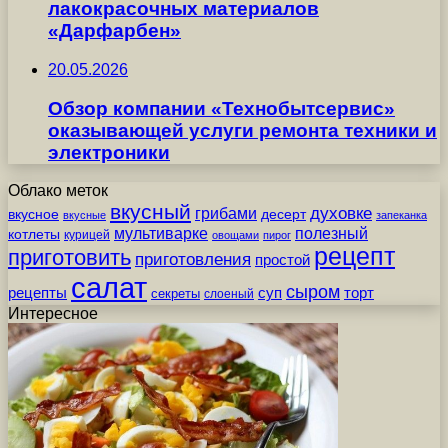
лакокрасочных материалов
«Дарфарбен»
20.05.2026
Обзор компании «Технобытсервис»
оказывающей услуги ремонта техники и
электроники
Облако меток
вкусный
грибами
духовке
вкусное
десерт
вкусные
запеканка
мультиварке
полезный
котлеты
курицей
овощами
пирог
рецепт
приготовить
приготовления
простой
салат
сыром
рецепты
суп
торт
секреты
слоеный
Интересное