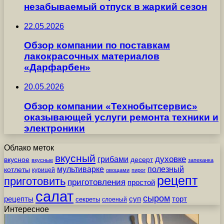
незабываемый отпуск в жаркий сезон
22.05.2026
Обзор компании по поставкам
лакокрасочных материалов
«Дарфарбен»
20.05.2026
Обзор компании «Технобытсервис»
оказывающей услуги ремонта техники и
электроники
Облако меток
вкусный
грибами
духовке
вкусное
десерт
вкусные
запеканка
мультиварке
полезный
котлеты
курицей
овощами
пирог
рецепт
приготовить
приготовления
простой
салат
сыром
рецепты
суп
торт
секреты
слоеный
Интересное