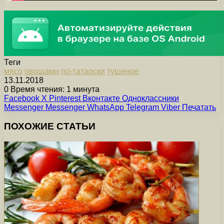
Теги
мясо
овощами
по-татарски
тушеное
13.11.2018
0
Время чтения: 1 минута
Facebook
X
Pinterest
Вконтакте
Одноклассники
Messenger
Messenger
WhatsApp
Telegram
Viber
Печатать
ПОХОЖИЕ СТАТЬИ