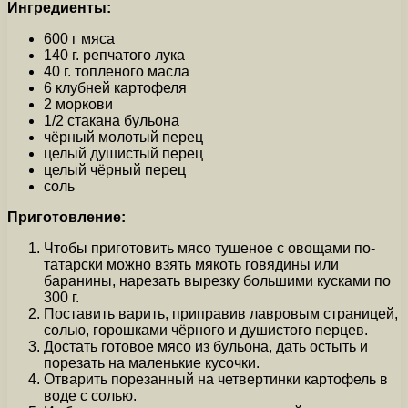
Ингредиенты:
600 г мяса
140 г. репчатого лука
40 г. топленого масла
6 клубней картофеля
2 моркови
1/2 стакана бульона
чёрный молотый перец
целый душистый перец
целый чёрный перец
соль
Приготовление:
Чтобы приготовить мясо тушеное с овощами по-
татарски можно взять мякоть говядины или
баранины, нарезать вырезку большими кусками по
300 г.
Поставить варить, приправив лавровым страницей,
солью, горошками чёрного и душистого перцев.
Достать готовое мясо из бульона, дать остыть и
порезать на маленькие кусочки.
Отварить порезанный на четвертинки картофель в
воде с солью.