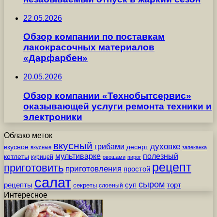
22.05.2026
Обзор компании по поставкам
лакокрасочных материалов
«Дарфарбен»
20.05.2026
Обзор компании «Технобытсервис»
оказывающей услуги ремонта техники и
электроники
Облако меток
вкусный
грибами
духовке
вкусное
десерт
вкусные
запеканка
мультиварке
полезный
котлеты
курицей
овощами
пирог
рецепт
приготовить
приготовления
простой
салат
сыром
рецепты
суп
торт
секреты
слоеный
Интересное