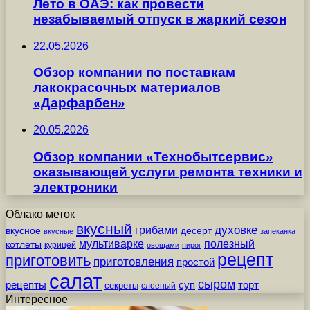
Лето в ОАЭ: как провести
незабываемый отпуск в жаркий сезон
22.05.2026
Обзор компании по поставкам
лакокрасочных материалов
«Дарфарбен»
20.05.2026
Обзор компании «Технобытсервис»
оказывающей услуги ремонта техники и
электроники
Облако меток
вкусный
грибами
духовке
вкусное
десерт
вкусные
запеканка
мультиварке
полезный
котлеты
курицей
овощами
пирог
рецепт
приготовить
приготовления
простой
салат
сыром
рецепты
суп
торт
секреты
слоеный
Интересное