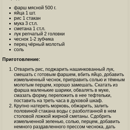
фарш мясной 500 г.
яйца 1 шт.
рис 1 стакан
мука 3 ст.л.
сметана 1 ст.л.
лук репчатый 2 головки
чеснок 1-2 зубчика
перец чёрный молотый
соль
Приготовление:
Отварить рис, поджарить нашинкованный лук,
смешать с готовым фаршем, вбить яйцо, добавить
измельченный чеснок, приправить солью и тёмным
молотым перцем, хорошо замешать. Скатать из
фарша маленькие шарики, обвалять в муке,
смазать форму, переложить в нее тефтельки,
поставить на треть часа в духовой шкаф.
Крупно натереть морковь, обжарить, залить
половиной стакана воды с разболтанной в нем
столовой ложкой жирной сметаны. Сдобрить
измельченной зеленью, солью, перцем, добавить
немного раздавленного прессом чеснока, дать