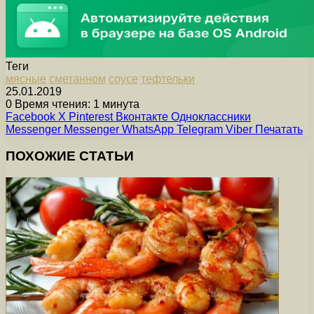
Теги
мясные
сметанном
соусе
тефтельки
25.01.2019
0
Время чтения: 1 минута
Facebook
X
Pinterest
Вконтакте
Одноклассники
Messenger
Messenger
WhatsApp
Telegram
Viber
Печатать
ПОХОЖИЕ СТАТЬИ