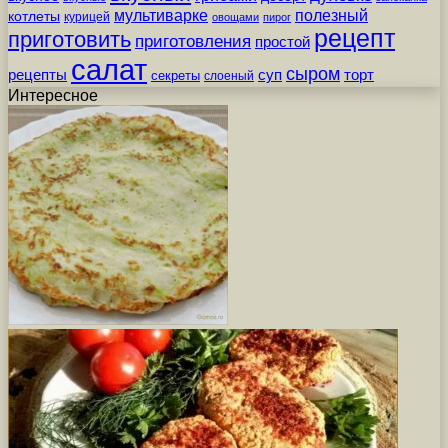
мультиварке
полезный
котлеты
курицей
овощами
пирог
рецепт
приготовить
приготовления
простой
салат
сыром
рецепты
суп
торт
секреты
слоеный
Интересное