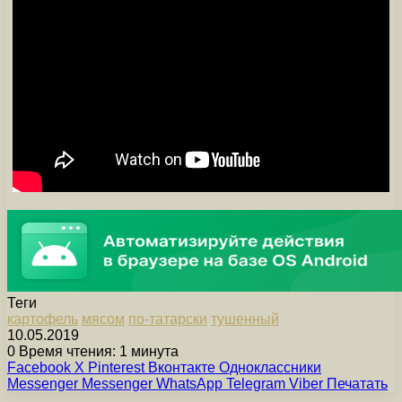
Теги
картофель
мясом
по-татарски
тушенный
10.05.2019
0
Время чтения: 1 минута
Facebook
X
Pinterest
Вконтакте
Одноклассники
Messenger
Messenger
WhatsApp
Telegram
Viber
Печатать