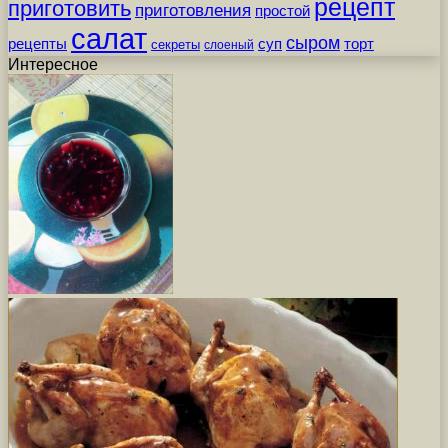
рецепт
приготовить
приготовления
простой
салат
сыром
рецепты
суп
торт
секреты
слоеный
Интересное