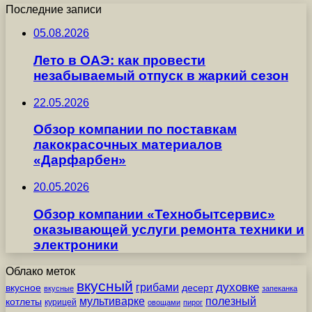
Последние записи
05.08.2026
Лето в ОАЭ: как провести
незабываемый отпуск в жаркий сезон
22.05.2026
Обзор компании по поставкам
лакокрасочных материалов
«Дарфарбен»
20.05.2026
Обзор компании «Технобытсервис»
оказывающей услуги ремонта техники и
электроники
Облако меток
вкусный
грибами
духовке
вкусное
десерт
вкусные
запеканка
мультиварке
полезный
котлеты
курицей
овощами
пирог