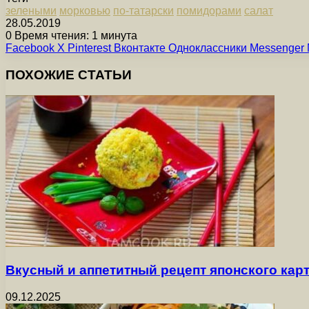
зелеными
морковью
по-татарски
помидорами
салат
28.05.2019
0
Время чтения: 1 минута
Facebook
X
Pinterest
Вконтакте
Одноклассники
Messenger
ПОХОЖИЕ СТАТЬИ
Вкусный и аппетитный рецепт японского ка
09.12.2025