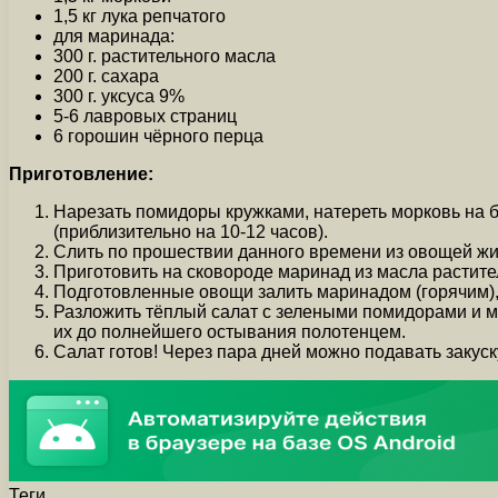
1,5 кг лука репчатого
для маринада:
300 г. растительного масла
200 г. сахара
300 г. уксуса 9%
5-6 лавровых страниц
6 горошин чёрного перца
Приготовление:
Нарезать помидоры кружками, натереть морковь на бол
(приблизительно на 10-12 часов).
Слить по прошествии данного времени из овощей жи
Приготовить на сковороде маринад из масла растител
Подготовленные овощи залить маринадом (горячим),
Разложить тёплый салат с зелеными помидорами и мо
их до полнейшего остывания полотенцем.
Салат готов! Через пара дней можно подавать закуску
Теги