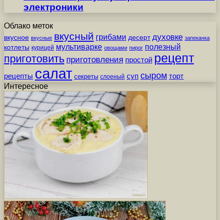
электроники
Облако меток
вкусный
грибами
духовке
вкусное
десерт
вкусные
запеканка
мультиварке
полезный
котлеты
курицей
овощами
пирог
рецепт
приготовить
приготовления
простой
салат
сыром
рецепты
суп
торт
секреты
слоеный
Интересное