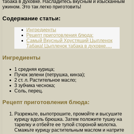
табака в духовке. Насладитесь вкусным и изысканным
ужином. Это так легко приготовить!
Содержание статьи:
Ингредиенты
Рецепт приготовления блюда:
Самый Вкусный Хрустящий Цыпленок
Табака! Цыпленок табака в духовке….
Ингредиенты
1 средняя курица;
Пучок зелени (петрушка, кинза);
2 ст. л. Растительное масло;
3 зубчика чеснока;
Соль, перец.
Рецепт приготовления блюда:
Разрежьте, выпотрошите, промойте и высушите
курицу вдоль брюшка. Затем положите тушку на
тарелку и отбейте ее тупой стороной молотка.
Смажьте курицу растительным маслом и натрите