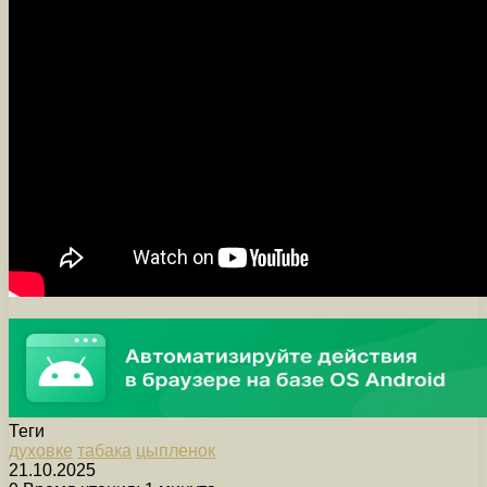
Теги
духовке
табака
цыпленок
21.10.2025