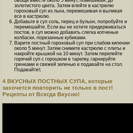
овощи вместе около 5 минут, помешивая, до
золотистого цвета. Затем влейте в кастрюлю
гороховый суп из льна, перемешивая и выливая
все в кастрюлю.
Добавьте в суп соль, перец и бульон, попробуйте и
перемешайте. Если вы не хотите придерживаться
постов, в суп можно добавить слегка копченые
колбаски, порезанные кубиками.
Варите постный гороховый суп при слабом кипении
около 5 минут. Затем снимите кастрюлю с плиты и
накройте крышкой на 10 минут. Затем перелейте
горячий суп с горошком в тарелку, гарнируйте
гренками и свежей зеленью и подавайте на стол.
Подавайте!;
4 ВКУСНЫХ ПОСТНЫХ СУПА, которые
захочется повторить не только в пост!
Рецепты от Всегда Вкусно!