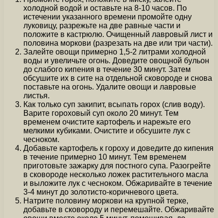
холодной водой и оставьте на 8-10 часов. По
истечении указанного времени промойте одну
луковицу, разрежьте на две равные части и
положите в кастрюлю. Очищенный лавровый лист и
половина моркови (разрезать на две или три части).
Залейте овощи примерно 1,5-2 литрами холодной
воды и увеличьте огонь. Доведите овощной бульон
до слабого кипения в течение 30 минут. Затем
обсушите их в сите на отдельной сковороде и снова
поставьте на огонь. Удалите овощи и лавровые
листья.
Как только суп закипит, всыпать горох (слив воду).
Варите гороховый суп около 20 минут. Тем
временем очистите картофель и нарежьте его
мелкими кубиками. Очистите и обсушите лук с
чесноком.
Добавьте картофель к гороху и доведите до кипения
в течение примерно 10 минут. Тем временем
приготовьте зажарку для постного супа. Разогрейте
в сковороде несколько ложек растительного масла
и выложите лук с чесноком. Обжаривайте в течение
3-4 минут до золотисто-коричневого цвета.
Натрите половину моркови на крупной терке,
добавьте в сковороду и перемешайте. Обжаривайте