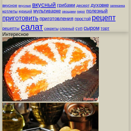
вкусный
грибами
духовке
вкусное
десерт
вкусные
запеканка
мультиварке
полезный
котлеты
курицей
овощами
пирог
рецепт
приготовить
приготовления
простой
салат
сыром
рецепты
суп
торт
секреты
слоеный
Интересное