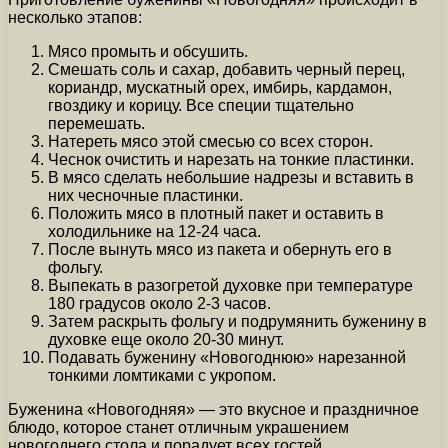
несколько этапов:
Мясо промыть и обсушить.
Смешать соль и сахар, добавить черный перец,
кориандр, мускатный орех, имбирь, кардамон,
гвоздику и корицу. Все специи тщательно
перемешать.
Натереть мясо этой смесью со всех сторон.
Чеснок очистить и нарезать на тонкие пластинки.
В мясо сделать небольшие надрезы и вставить в
них чесночные пластинки.
Положить мясо в плотный пакет и оставить в
холодильнике на 12-24 часа.
После вынуть мясо из пакета и обернуть его в
фольгу.
Выпекать в разогретой духовке при температуре
180 градусов около 2-3 часов.
Затем раскрыть фольгу и подрумянить буженину в
духовке еще около 20-30 минут.
Подавать буженину «Новогоднюю» нарезанной
тонкими ломтиками с укропом.
Буженина «Новогодняя» — это вкусное и праздничное
блюдо, которое станет отличным украшением
новогоднего стола и порадует всех гостей.