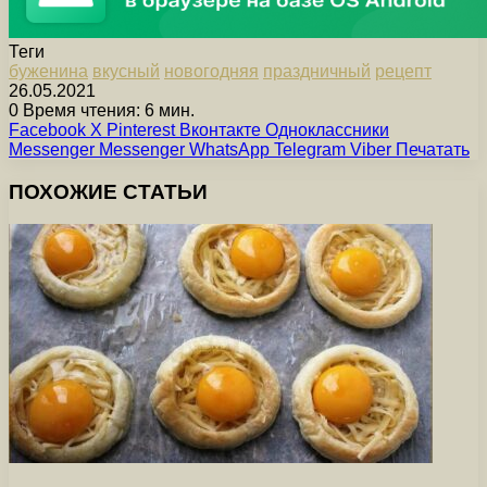
Теги
буженина
вкусный
новогодняя
праздничный
рецепт
26.05.2021
0
Время чтения: 6 мин.
Facebook
X
Pinterest
Вконтакте
Одноклассники
Messenger
Messenger
WhatsApp
Telegram
Viber
Печатать
ПОХОЖИЕ СТАТЬИ