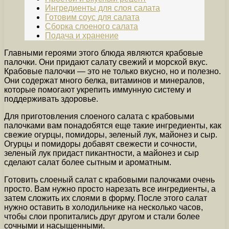
Ингредиенты для слоя салата
Готовим соус для салата
Сборка слоеного салата
Подача и хранение
Главными героями этого блюда являются крабовые
палочки. Они придают салату свежий и морской вкус.
Крабовые палочки — это не только вкусно, но и полезно.
Они содержат много белка, витаминов и минералов,
которые помогают укрепить иммунную систему и
поддерживать здоровье.
Для приготовления слоеного салата с крабовыми
палочками вам понадобятся еще такие ингредиенты, как
свежие огурцы, помидоры, зеленый лук, майонез и сыр.
Огурцы и помидоры добавят свежести и сочности,
зеленый лук придаст пикантности, а майонез и сыр
сделают салат более сытным и ароматным.
Готовить слоеный салат с крабовыми палочками очень
просто. Вам нужно просто нарезать все ингредиенты, а
затем сложить их слоями в форму. После этого салат
нужно оставить в холодильнике на несколько часов,
чтобы слои пропитались друг другом и стали более
сочными и насыщенными.