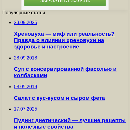
Популярные статьи
23.09.2025
Хреновуха — миф или реальность?
Правда о влиянии хреновухи на
здоровье и настроение
28.09.2018
Суп с консервированной фасолью и
колбасками
08.05.2019
Салат с кус-кусом и сыром фета
17.07.2025
Пудинг диетический — лучшие рецепты
и полезные свойства