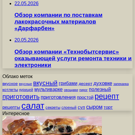
22.05.2026
Обзор компании по поставкам
лакокрасочных материалов
«Дарфарбен»
20.05.2026
Обзор компании «Технобытсервис»
оказывающей услуги ремонта техники и
электроники
Облако меток
вкусный
грибами
духовке
вкусное
десерт
вкусные
запеканка
мультиварке
полезный
котлеты
курицей
овощами
пирог
рецепт
приготовить
приготовления
простой
салат
сыром
рецепты
суп
торт
секреты
слоеный
Интересное