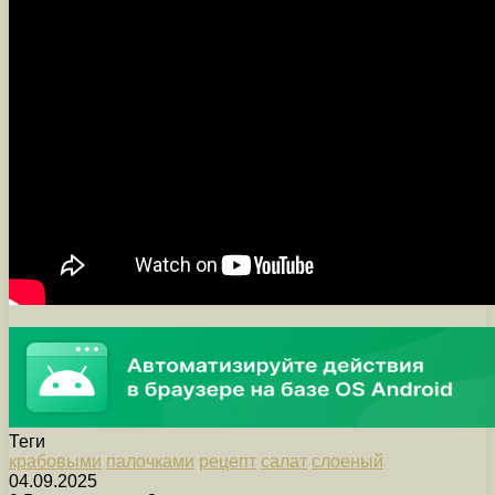
Теги
крабовыми
палочками
рецепт
салат
слоеный
04.09.2025