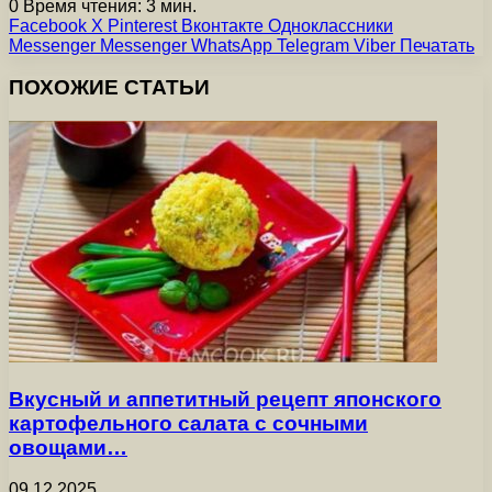
0
Время чтения: 3 мин.
Facebook
X
Pinterest
Вконтакте
Одноклассники
Messenger
Messenger
WhatsApp
Telegram
Viber
Печатать
ПОХОЖИЕ СТАТЬИ
Вкусный и аппетитный рецепт японского
картофельного салата с сочными
овощами…
09.12.2025