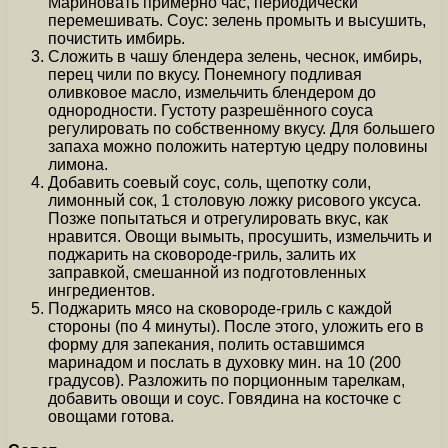
Мариновать примерно час, периодически
перемешивать. Соус: зелень промыть и высушить,
почистить имбирь.
Сложить в чашу блендера зелень, чеснок, имбирь,
перец чили по вкусу. Понемногу подливая
оливковое масло, измельчить блендером до
однородности. Густоту разрешённого соуса
регулировать по собственному вкусу. Для большего
запаха можно положить натертую цедру половины
лимона.
Добавить соевый соус, соль, щепотку соли,
лимонный сок, 1 столовую ложку рисового уксуса.
Позже попытаться и отрегулировать вкус, как
нравится. Овощи вымыть, просушить, измельчить и
поджарить на сковороде-гриль, залить их
заправкой, смешанной из подготовленных
ингредиентов.
Поджарить мясо на сковороде-гриль с каждой
стороны (по 4 минуты). После этого, уложить его в
форму для запекания, полить оставшимся
маринадом и послать в духовку мин. на 10 (200
градусов). Разложить по порционным тарелкам,
добавить овощи и соус. Говядина на косточке с
овощами готова.