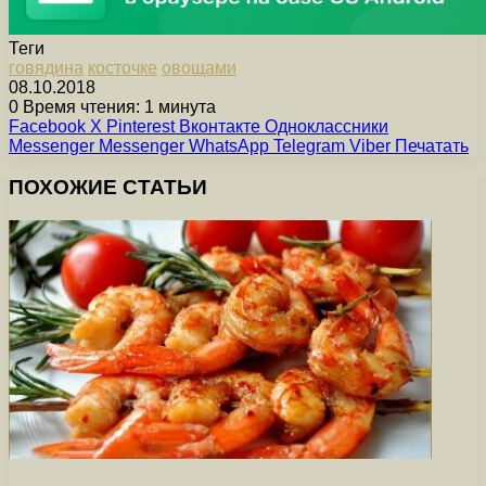
Теги
говядина
косточке
овощами
08.10.2018
0
Время чтения: 1 минута
Facebook
X
Pinterest
Вконтакте
Одноклассники
Messenger
Messenger
WhatsApp
Telegram
Viber
Печатать
ПОХОЖИЕ СТАТЬИ