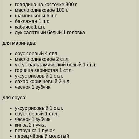
говядина на косточке 800 г
масло оливковое 100 г.
шампиньоны 6 шт.
баклажан 1 шт.
кабачок 1 шт.
лук салатный белый 1 головка
для маринада:
соус соевый 4 ст.л.
масло оливковое 2 ст.л.
уксус бальзамический белый 1 ст.л.
горчица зернистая 1 ст.л.
уксус рисовый 1 ст.л.
сахар коричневый 2 ч.л.
чеснок 1 зубчик
для соуса:
уксус рисовый 1 ст.л.
соус соевый 1 ст.л.
чеснок 1 зубчик
кинза 2 пучка
петрушка 1 пучок
перец чёрный молотый