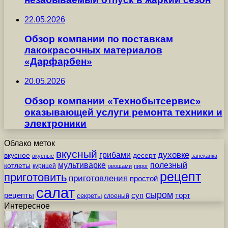
22.05.2026
Обзор компании по поставкам
лакокрасочных материалов
«Дарфарбен»
20.05.2026
Обзор компании «Технобытсервис»
оказывающей услуги ремонта техники и
электроники
Облако меток
вкусный
грибами
духовке
вкусное
десерт
вкусные
запеканка
мультиварке
полезный
котлеты
курицей
овощами
пирог
рецепт
приготовить
приготовления
простой
салат
сыром
рецепты
суп
торт
секреты
слоеный
Интересное