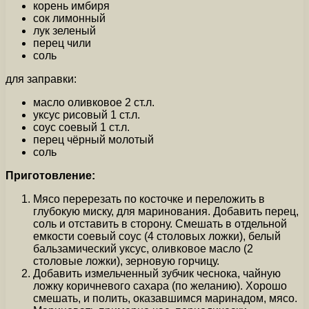
корень имбиря
сок лимонный
лук зеленый
перец чили
соль
для заправки:
масло оливковое 2 ст.л.
уксус рисовый 1 ст.л.
соус соевый 1 ст.л.
перец чёрный молотый
соль
Приготовление:
Мясо перерезать по косточке и переложить в
глубокую миску, для маринования. Добавить перец,
соль и отставить в сторону. Смешать в отдельной
емкости соевый соус (4 столовых ложки), белый
бальзамический уксус, оливковое масло (2
столовые ложки), зерновую горчицу.
Добавить измельченный зубчик чеснока, чайную
ложку коричневого сахара (по желанию). Хорошо
смешать, и полить, оказавшимся маринадом, мясо.