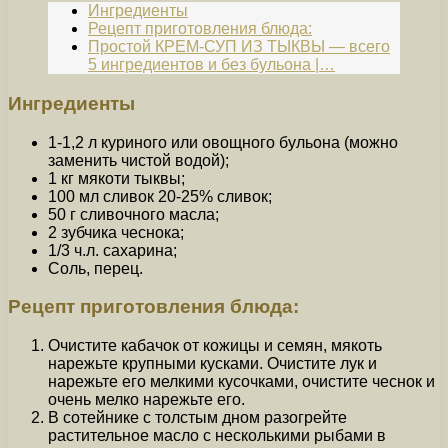
Ингредиенты
Рецепт приготовления блюда:
Простой КРЕМ-СУП ИЗ ТЫКВЫ — всего
5 ингредиентов и без бульона |…
Ингредиенты
1-1,2 л куриного или овощного бульона (можно
заменить чистой водой);
1 кг мякоти тыквы;
100 мл сливок 20-25% сливок;
50 г сливочного масла;
2 зубчика чеснока;
1/3 ч.л. сахарина;
Соль, перец.
Рецепт приготовления блюда:
Очистите кабачок от кожицы и семян, мякоть
нарежьте крупными кусками. Очистите лук и
нарежьте его мелкими кусочками, очистите чеснок и
очень мелко нарежьте его.
В сотейнике с толстым дном разогрейте
растительное масло с несколькими рыбами в