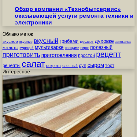
Обзор компании «Технобытсервис»
оказывающей услуги ремонта техники и
электроники
Облако меток
вкусный
грибами
духовке
вкусное
десерт
вкусные
запеканка
мультиварке
полезный
котлеты
курицей
овощами
пирог
рецепт
приготовить
приготовления
простой
салат
сыром
рецепты
суп
торт
секреты
слоеный
Интересное