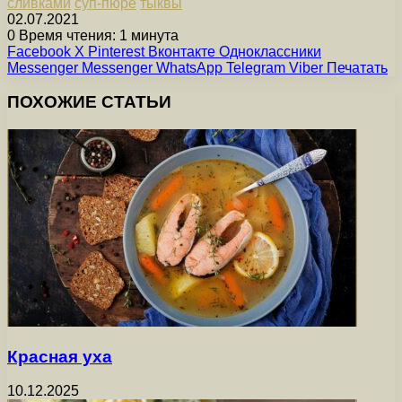
сливками
суп-пюре
тыквы
02.07.2021
0
Время чтения: 1 минута
Facebook
X
Pinterest
Вконтакте
Одноклассники
Messenger
Messenger
WhatsApp
Telegram
Viber
Печатать
ПОХОЖИЕ СТАТЬИ
Красная уха
10.12.2025