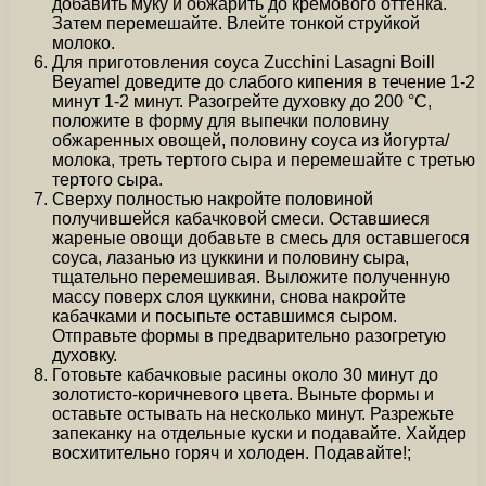
добавить муку и обжарить до кремового оттенка.
Затем перемешайте. Влейте тонкой струйкой
молоко.
Для приготовления соуса Zucchini Lasagni Boill
Beyamel доведите до слабого кипения в течение 1-2
минут 1-2 минут. Разогрейте духовку до 200 °C,
положите в форму для выпечки половину
обжаренных овощей, половину соуса из йогурта/
молока, треть тертого сыра и перемешайте с третью
тертого сыра.
Сверху полностью накройте половиной
получившейся кабачковой смеси. Оставшиеся
жареные овощи добавьте в смесь для оставшегося
соуса, лазанью из цуккини и половину сыра,
тщательно перемешивая. Выложите полученную
массу поверх слоя цуккини, снова накройте
кабачками и посыпьте оставшимся сыром.
Отправьте формы в предварительно разогретую
духовку.
Готовьте кабачковые расины около 30 минут до
золотисто-коричневого цвета. Выньте формы и
оставьте остывать на несколько минут. Разрежьте
запеканку на отдельные куски и подавайте. Хайдер
восхитительно горяч и холоден. Подавайте!;