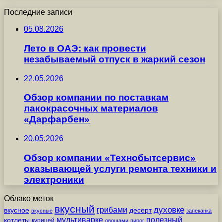
Последние записи
05.08.2026
Лето в ОАЭ: как провести
незабываемый отпуск в жаркий сезон
22.05.2026
Обзор компании по поставкам
лакокрасочных материалов
«Дарфарбен»
20.05.2026
Обзор компании «Технобытсервис»
оказывающей услуги ремонта техники и
электроники
Облако меток
вкусный
грибами
духовке
вкусное
десерт
вкусные
запеканка
мультиварке
полезный
котлеты
курицей
овощами
пирог