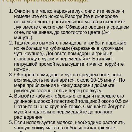
Очистите и мелко нарежьте лук, очистите чеснок и
измельчите его ножом. Разогрейте в сковороде
несколько ложек растительного масла и выложите
лук вместе с чесноком. Обжарьте овощи на среднем
огне, помешивая, до золотистого цвета (3-4
минуты).
Тщательно вымойте помидоры и грибы и нарежьте
их небольшими кубиками (нарезанные кусочками
чуть крупнее). Добавьте помидоры и грибы в
сковороду с луком и перемешайте. Базилик с
петрушкой промойте, высушите и мелко порубите
ножом.
Обжарьте помидоры и лук на среднем огне, пока
вся жидкость не выпарится, около 10-15 минут. По
мере приближения к концу жаровни добавьте
рубленую зелень, соль и перец по вкусу.
Вымойте кабачок, обрежьте концы и нарежьте его
длинной широкой пластиной толщиной около 0,5 см.
Натрите сыр на крупной терке. Смешайте йогурт с
мукой и тщательно перемешайте до полного
растворения.
Если используется молоко, необходимо растопить
чайную ложку масла в небольшой кастрюльке,