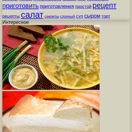
рецепт
приготовить
приготовления
простой
салат
сыром
рецепты
суп
торт
секреты
слоеный
Интересное