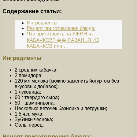
Содержание статьи:
Ингредиенты
Рецепт приготовления блюда:
Что приготовить на УЖИН из
КАБАЧКОВ? �� ЛАЗАНЬЯ ИЗ
КАБАЧКОВ или…
Ингредиенты
2 средних кабачка;
2 помидора;
120 мл молока (можно заменить йогуртом без
вкусовых добавок);
1 луковица;
60 г твердого сыра;
50 г шампиньона;
Несколько веточек базилика и петрушки;
1,5 ч.л. мука;
Зубчики чеснока;
Соль, перец.
Рецепт приготовления блюда: