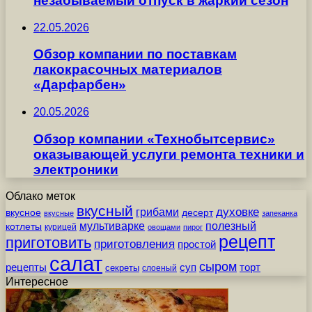
незабываемый отпуск в жаркий сезон
22.05.2026
Обзор компании по поставкам
лакокрасочных материалов
«Дарфарбен»
20.05.2026
Обзор компании «Технобытсервис»
оказывающей услуги ремонта техники и
электроники
Облако меток
вкусный
грибами
духовке
вкусное
десерт
вкусные
запеканка
мультиварке
полезный
котлеты
курицей
овощами
пирог
рецепт
приготовить
приготовления
простой
салат
сыром
рецепты
суп
торт
секреты
слоеный
Интересное