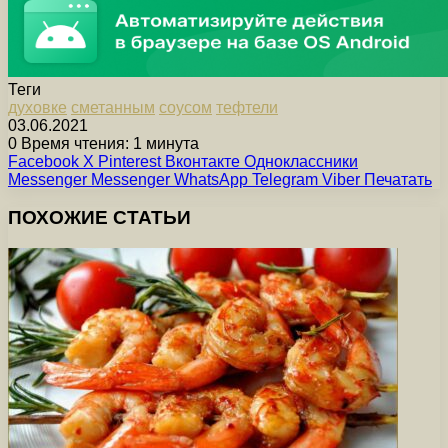
Теги
духовке
сметанным
соусом
тефтели
03.06.2021
0
Время чтения: 1 минута
Facebook
X
Pinterest
Вконтакте
Одноклассники
Messenger
Messenger
WhatsApp
Telegram
Viber
Печатать
ПОХОЖИЕ СТАТЬИ