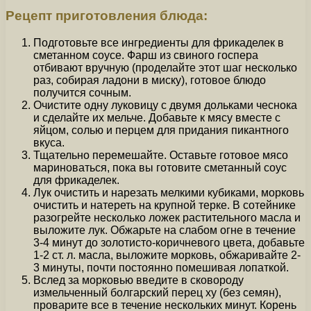
Рецепт приготовления блюда:
Подготовьте все ингредиенты для фрикаделек в
сметанном соусе. Фарш из свиного госпера
отбивают вручную (проделайте этот шаг несколько
раз, собирая ладони в миску), готовое блюдо
получится сочным.
Очистите одну луковицу с двумя дольками чеснока
и сделайте их мельче. Добавьте к мясу вместе с
яйцом, солью и перцем для придания пикантного
вкуса.
Тщательно перемешайте. Оставьте готовое мясо
мариноваться, пока вы готовите сметанный соус
для фрикаделек.
Лук очистить и нарезать мелкими кубиками, морковь
очистить и натереть на крупной терке. В сотейнике
разогрейте несколько ложек растительного масла и
выложите лук. Обжарьте на слабом огне в течение
3-4 минут до золотисто-коричневого цвета, добавьте
1-2 ст. л. масла, выложите морковь, обжаривайте 2-
3 минуты, почти постоянно помешивая лопаткой.
Вслед за морковью введите в сковороду
измельченный болгарский перец ху (без семян),
проварите все в течение нескольких минут. Корень