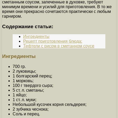
сметанным соусом, запеченные в духовке, требуют
минимум времени и усилий для приготовления. В то же
время они прекрасно сочетаются практически с любым
гарниром.
Содержание статьи:
Ингредиенты
Рецепт приготовления блюда:
Тефтели с рисом в сметанном соусе
Ингредиенты
700 гр.
2 луковицы;
1 болгарский перец;
1 морковь;
100 г твердого сыра;
5 ст. л. сметаны;
1 яйцо;
1 ст. л. муки;
Небольшой кусочек корня сельдерея;
2 зубчика чеснока;
Соль и перец.