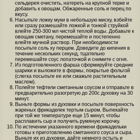
сельдерея очистить, натереть на крупной терке и
добавить к овощам. Обжаренные соль и перец по
вкусу.
Насыпьте ложку муки в небольшую миску, взбейте
или сразу размешайте ложкой и тонкой струйкой
влейте 250-300 мл чистой теплой воды. Добавьте к
овощам сметану, перемешайте и постепенно
влейте мучной раствор. При необходимости
посыпьте соль ху перцем. Доведите до кипения в
течение нескольких секунд, тщательно
перемешайте соус лопаточкой и снимите с огня.
Из подготовленного фарша сформируйте средние
шарики и выложите в формы, покрытые фольгой
(слегка посыпьте ее или смажьте растительным
маслом).
Полейте тефтели сметанным соусом и отправьте в
предварительно разогретую до 200c духовку на 30
минут.
Выньте формы из духовки и посыпьте поверхность
жареных фрикаделек тертым сыром. Выпекайте
при той же температуре еще 15 минут, чтобы
расплавить сыр и получить румяную корочку.
По истечении указанного времени фрикадельки
готовы к приготовлению сметанного соуса и сыра.
Выньте их из духовки, дайте немного остыть и