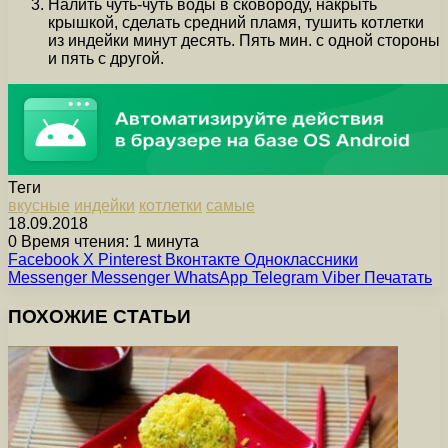
Налить чуть-чуть воды в сковороду, накрыть
крышкой, сделать средний пламя, тушить котлетки
из индейки минут десять. Пять мин. с одной стороны
и пять с другой.
Теги
вкусные
индейки
котлетки
самые
18.09.2018
0
Время чтения: 1 минута
Facebook
X
Pinterest
Вконтакте
Одноклассники
Messenger
Messenger
WhatsApp
Telegram
Viber
Печатать
ПОХОЖИЕ СТАТЬИ