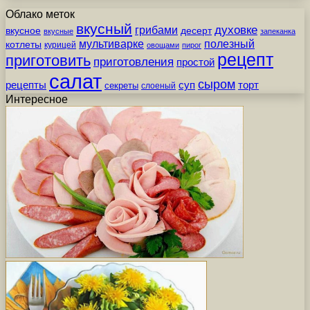
Облако меток
вкусный
грибами
духовке
вкусное
десерт
вкусные
запеканка
мультиварке
полезный
котлеты
курицей
овощами
пирог
рецепт
приготовить
приготовления
простой
салат
сыром
рецепты
суп
торт
секреты
слоеный
Интересное